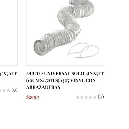
4"X50FT
DUCTO UNIVERSAL SOLO 4INX5FT
KIT R
(10CMX1.5MTS) 1307 VINYL CON
TEFLON
ABRAZADERAS
FABRIC
(0)
811L I
$299.3
(0)
$516