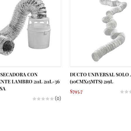
 SECADORA CON
DUCTO UNIVERSAL SOLO 
ENTE LAMBRO 211L 211L-36
(10CMX15MTS) 219L
SA
$795.7
(0)