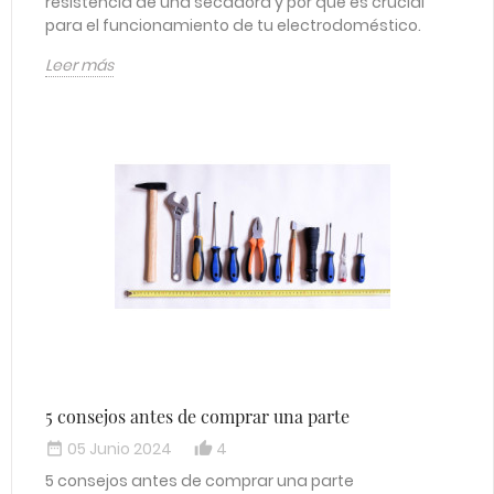
resistencia de una secadora y por qué es crucial
para el funcionamiento de tu electrodoméstico.
Leer más
5 consejos antes de comprar una parte
05 Junio 2024
4
date_range
thumb_up_alt
5 consejos antes de comprar una parte