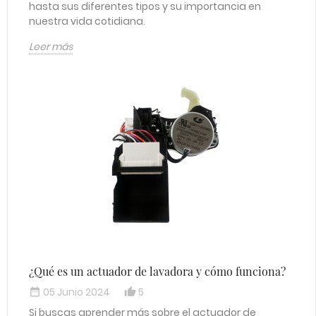
hasta sus diferentes tipos y su importancia en
nuestra vida cotidiana.
Leer más
¿Qué es un actuador de lavadora y cómo funciona?
05 Junio 2024
5
date_range
thumb_up_alt
Si buscas aprender más sobre el actuador de