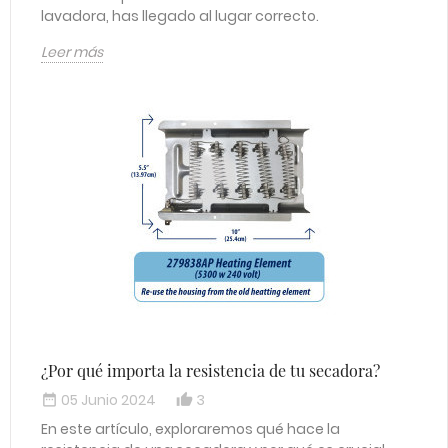
lavadora, has llegado al lugar correcto.
Leer más
¿Por qué importa la resistencia de tu secadora?
05 Junio 2024
3
date_range
thumb_up_alt
En este artículo, exploraremos qué hace la