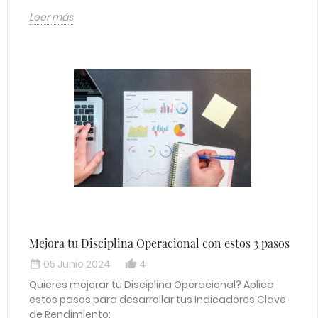
Leer más
Mejora tu Disciplina Operacional con estos 3 pasos
05 Junio 2024
4
date_range
thumb_up_alt
Quieres mejorar tu Disciplina Operacional? Aplica
estos pasos para desarrollar tus Indicadores Clave
de Rendimiento: