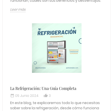
funcionan, cuáles son sus beneficios y desventajas.
Leer más
La Refrigeración: Una Guía Completa
05 Junio 2024
3
date_range
thumb_up_alt
En este blog, te explicaremos todo lo que necesitas
saber sobre la refrigeración, desde cómo funciona