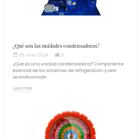
¿Qué son las unidades condensadoras?
05 Junio 2024
3
date_range
thumb_up_alt
¿Qué es una unidad condensadora? Componente
esencial de los sistemas de refrigeración y aire
acondicionado.
Leer más