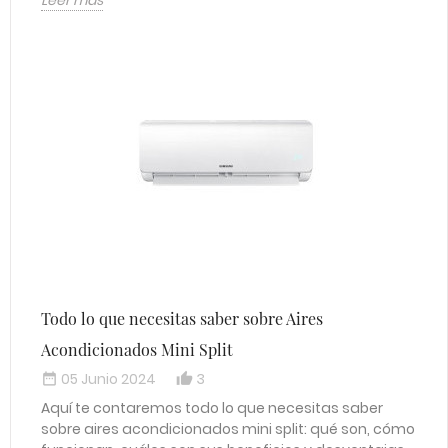
Leer más
Todo lo que necesitas saber sobre Aires
Acondicionados Mini Split
05 Junio 2024
3
date_range
thumb_up_alt
Aquí te contaremos todo lo que necesitas saber
sobre aires acondicionados mini split: qué son, cómo