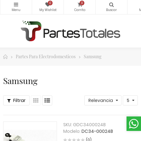
0
0
Partes Para Electrodomesticos
Samsung
Samsung
Filtrar
Relevancia
5
SKU:
GDC3400024B
Modelo:
DC34-00024B
(0)