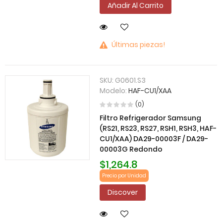
Añadir Al Carrito
Últimas piezas!
SKU:
G0601.S3
Modelo:
HAF-CU1/XAA
(0)
Filtro Refrigerador Samsung
(RS21, RS23, RS27, RSH1, RSH3, HAF-
CU1/XAA) DA29-00003F / DA29-
00003G Redondo
$1,264.8
Precio por Unidad
Discover