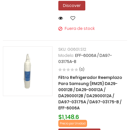
Discover
Fuera de stock
SKU:
G0601.S12
Modelo:
EFF-6006A / DA97-
03175A-B
(0)
Filtro Refrigerador Reemplazo
Para Samsung (RM25) DA29-
00012B / DA29-00012A /
DA2900012B / DA2900012A /
DA97-03175A / DA97-03175-B /
EFF-6006A
$1,148.6
Precio por Unidad