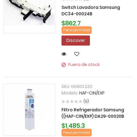
Switch Lavadora Samsung
DC34-00024B
$862.7
Precio por Unidad
Discover
Fuera de stock
SKU:
G0601.S20
Modelo:
HAF-CIN/EXP
(0)
Filtro Refrigerador Samsung
((HAF-CIN/EXP) DA29-00020B
$1,485.3
Precio por Unidad