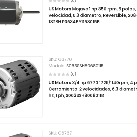
(0)
US Motors Mojave 1 hp 850 rpm, 8 polos, 
velocidad, 6.3 diametro, Reversible, 208-
1828H P063ABY1158015B
SKU:
G6770
Modelo:
S063SSH8068011B
(0)
US Motors 3/4 hp 6770 1725/1140rpm, 4 po
Cerramiento, 2 velocidades, 6.3 diametro
hz, 1 ph, S063SSH8068011B
SKU:
G6767