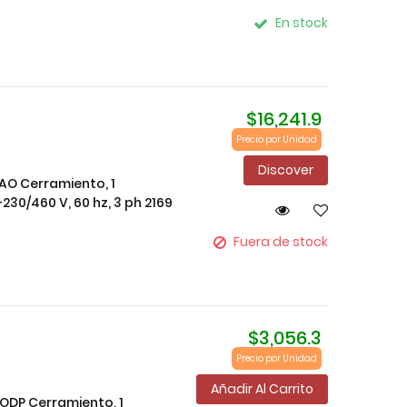
En stock
$16,241.9
Precio por Unidad
Discover
TEAO Cerramiento, 1
230/460 V, 60 hz, 3 ph 2169
Fuera de stock
$3,056.3
Precio por Unidad
Añadir Al Carrito
, ODP Cerramiento, 1