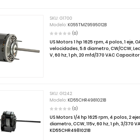
SKU:
G1700
Modelo:
K055TMZ9595012B
(0)
US Motors 1 hp 1625 rpm, 4 polos, 1 eje,
velocidades, 5.6 diametro, CW/CCW, Lea
V, 60 hz, 1 ph, 20 mfd/370 VAC Capacit
SKU:
G1242
Modelo:
KD55CHR4981021B
(0)
US Motors 1/4 hp 1625 rpm, 4 polos, 2 eje
diametro, CCW, 115v, 60 hz, 1 ph, 3/370 
KD55CHR4981021B