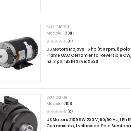
SKU:
G1831H
Modelo:
1831H
(0)
US Motors Mojave 1.5 hp 850 rpm, 8 polos, 
Frame OAO Cerramiento, Reversible CW
hz, 3 ph, 1831H Sirve: X530
SKU:
G2109
Modelo:
2109
(0)
US Motors 2109 9W 230 V, 50/60 Hz, 1 Ph 1
Cerramiento, 1 velocidad, Polo Sombre