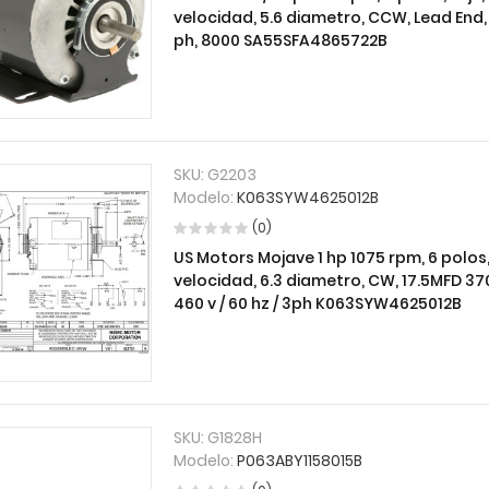
velocidad, 5.6 diametro, CCW, Lead End, Re
ph, 8000 SA55SFA4865722B
SKU:
G2203
Modelo:
K063SYW4625012B
(0)
US Motors Mojave 1 hp 1075 rpm, 6 polos,
velocidad, 6.3 diametro, CW, 17.5MFD 3
460 v / 60 hz / 3ph K063SYW4625012B
SKU:
G1828H
Modelo:
P063ABY1158015B