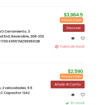
$3,964.5
Precio por Unidad
Discover
 OAO Cerramiento, 3
d End, Reversible, 208-230
or 1700 K055TMZ9595012B
Fuera de stock
$2,590
Precio por Unidad
Añadir Al Carrito
s, 2 velocidades, 5.5
VAC Capacitor 1242
En stock