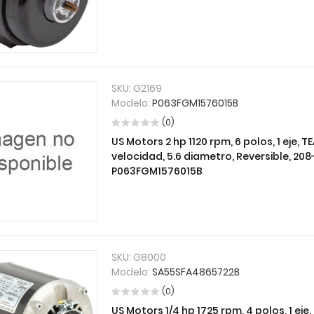
SKU:
G2169
Modelo:
P063FGM1576015B
(0)
US Motors 2 hp 1120 rpm, 6 polos, 1 eje, 
velocidad, 5.6 diametro, Reversible, 208-
P063FGM1576015B
SKU:
G8000
Modelo:
SA55SFA4865722B
(0)
US Motors 1/4 hp 1725 rpm, 4 polos, 1 eje