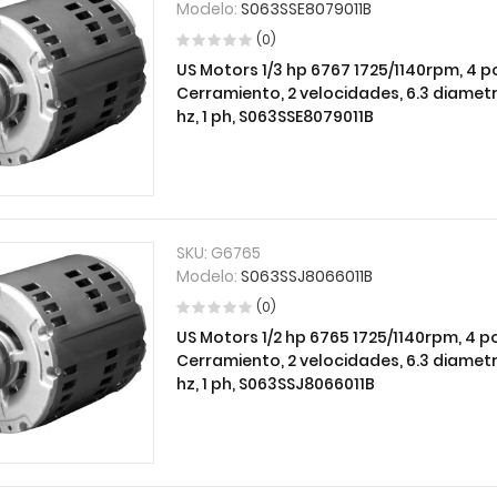
Modelo:
S063SSE8079011B
(0)
US Motors 1/3 hp 6767 1725/1140rpm, 4 pol
Cerramiento, 2 velocidades, 6.3 diametro
hz, 1 ph, S063SSE8079011B
SKU:
G6765
Modelo:
S063SSJ8066011B
(0)
US Motors 1/2 hp 6765 1725/1140rpm, 4 pol
Cerramiento, 2 velocidades, 6.3 diametro
hz, 1 ph, S063SSJ8066011B