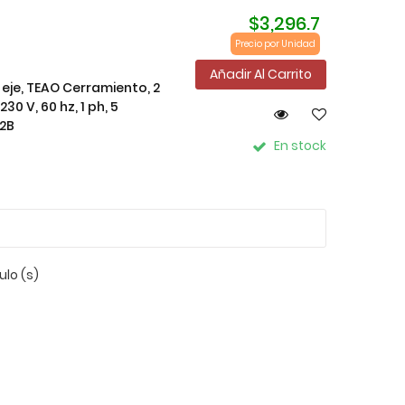
$3,296.7
Precio por Unidad
Añadir Al Carrito
 eje, TEAO Cerramiento, 2
30 V, 60 hz, 1 ph, 5
2B
En stock
ulo (s)