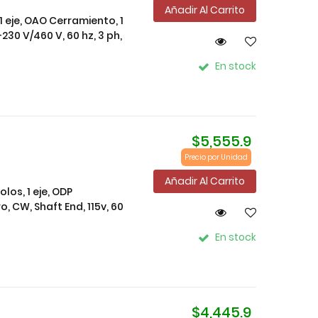
Añadir Al Carrito
1 eje, OAO Cerramiento, 1
230 V/460 V, 60 hz, 3 ph,
En stock
$5,555.9
Precio por Unidad
Añadir Al Carrito
los, 1 eje, ODP
, CW, Shaft End, 115v, 60
En stock
$4,445.9