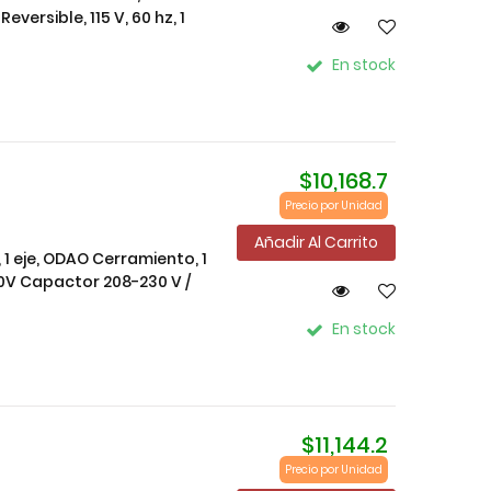
versible, 115 V, 60 hz, 1
En stock
$10,168.7
Precio por Unidad
Añadir Al Carrito
 1 eje, ODAO Cerramiento, 1
70V Capactor 208-230 V /
En stock
$11,144.2
Precio por Unidad