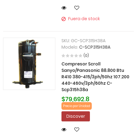
Fuera de stock
SKU:
GC-SCP315H38A
Modelo:
C-SCP315H38A
(0)
Compresor Scroll
Sanyo/Panasonic 88.800 Btu
R410 380-415/3ph/50hz 107.200
440-460v/3ph/60hz C-
Scp315h38a
$79,692.8
Precio por Unidad
Discover