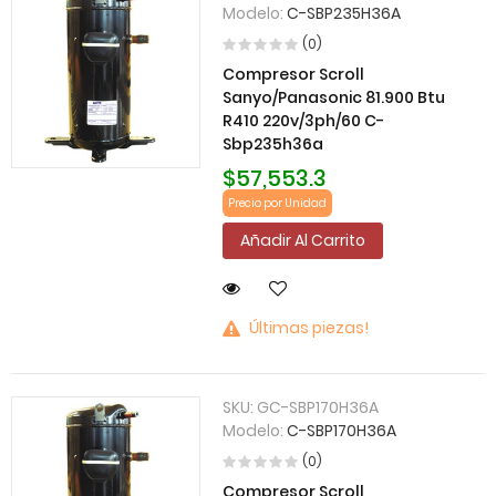
Modelo:
C-SBP235H36A
(0)
Compresor Scroll
Sanyo/Panasonic 81.900 Btu
R410 220v/3ph/60 C-
Sbp235h36a
$57,553.3
Precio por Unidad
Añadir Al Carrito
Últimas piezas!
SKU:
GC-SBP170H36A
Modelo:
C-SBP170H36A
(0)
Compresor Scroll