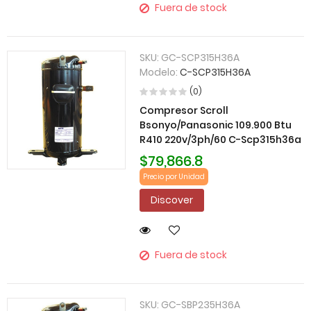
Fuera de stock
SKU:
GC-SCP315H36A
Modelo:
C-SCP315H36A
(0)
Compresor Scroll
Bsonyo/Panasonic 109.900 Btu
R410 220v/3ph/60 C-Scp315h36a
$79,866.8
Precio por Unidad
Discover
Fuera de stock
SKU:
GC-SBP235H36A