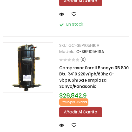
Añadir Al Carrito
En stock
SKU:
GC-SBP105H16A
Modelo:
C-SBP105H16A
(0)
Compresor Scroll Bsonyo 35.800
Btu R410 220v/1ph/60hz C-
Sbp105h16a Remplaza
Sanyo/Panasonic
$26,842.9
Precio por Unidad
Añadir Al Carrito