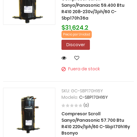
Sanyo/Panasonic 59.400 Btu
R410 208-230v/3ph/60 C-
Sbp170h36a
$31,624.2
Precio por Unidad
Discover
Fuera de stock
SKU:
GC-SBP170H16Y
Modelo:
C-SBP170H16Y
(0)
Compresor Scroll
Sanyo/Panasonic 57.700 Btu
R410 220v/1ph/60 C-Sbp170h16y
Bsonyo