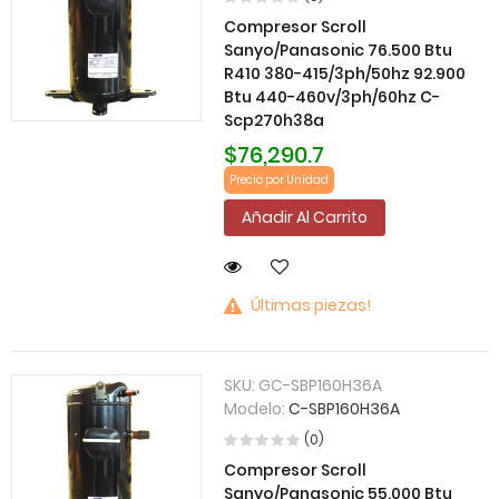
Compresor Scroll
Sanyo/Panasonic 76.500 Btu
R410 380-415/3ph/50hz 92.900
Btu 440-460v/3ph/60hz C-
Scp270h38a
$76,290.7
Precio por Unidad
Añadir Al Carrito
Últimas piezas!
SKU:
GC-SBP160H36A
Modelo:
C-SBP160H36A
(0)
Compresor Scroll
Sanyo/Panasonic 55.000 Btu