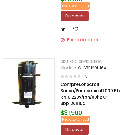
Precio por Unidad
Discover
Fuera de stock
SKU:
GC-SBP120H16A
Modelo:
C-SBP120H16A
(0)
Compresor Scroll
Sanyo/Panasonic 41.000 Btu
R410 220v/1ph/60hz C-
Sbp120h16a
$31,900
Precio por Unidad
Discover