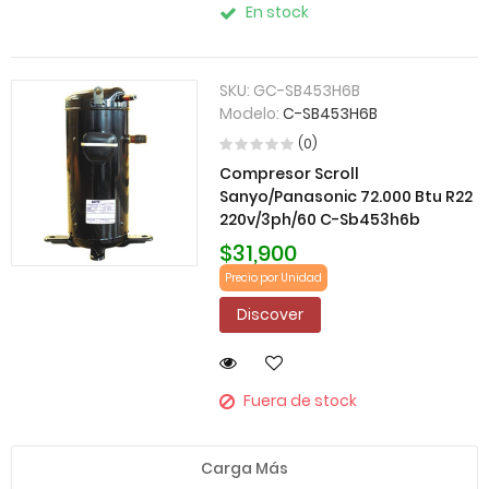
En stock
SKU:
GC-SB453H6B
Modelo:
C-SB453H6B
(0)
Compresor Scroll
Sanyo/Panasonic 72.000 Btu R22
220v/3ph/60 C-Sb453h6b
$31,900
Precio por Unidad
Discover
Fuera de stock
Carga Más