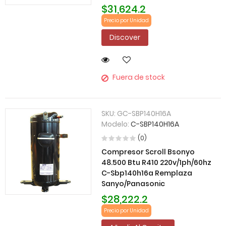
$31,624.2
Precio por Unidad
Discover
Fuera de stock
SKU:
GC-SBP140H16A
Modelo:
C-SBP140H16A
(0)
Compresor Scroll Bsonyo
48.500 Btu R410 220v/1ph/60hz
C-Sbp140h16a Remplaza
Sanyo/Panasonic
$28,222.2
Precio por Unidad