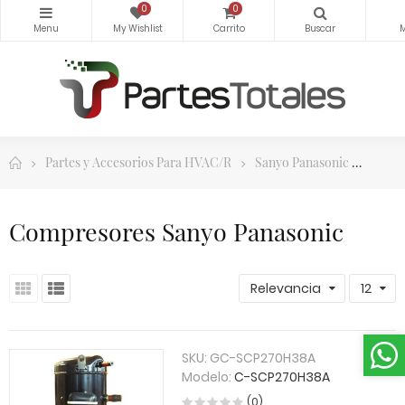
0
0
Partes y Accesorios Para HVAC/R
Sanyo Panasonic
Compr
Compresores Sanyo Panasonic
Relevancia
12
SKU:
GC-SCP270H38A
Modelo:
C-SCP270H38A
(0)