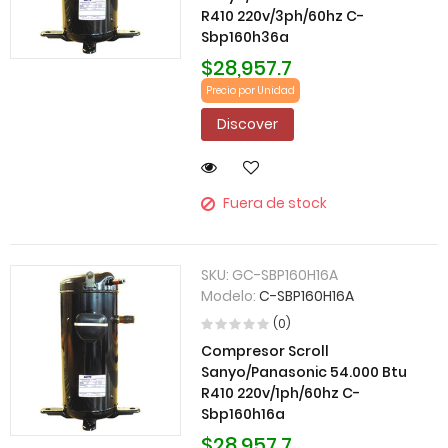
R410 220v/3ph/60hz C-
Sbp160h36a
$28,957.7
Precio por Unidad
Discover
Fuera de stock
SKU:
GC-SBP160H16A
Modelo:
C-SBP160H16A
(0)
Compresor Scroll
Sanyo/Panasonic 54.000 Btu
R410 220v/1ph/60hz C-
Sbp160h16a
$28,957.7