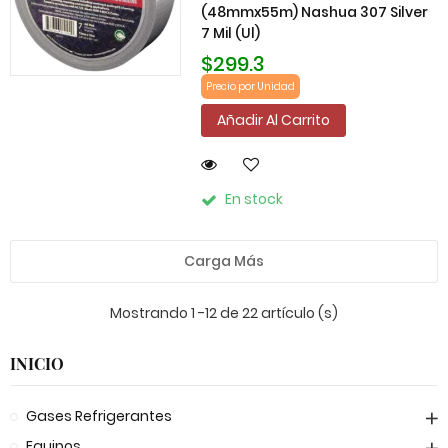
(48mmx55m) Nashua 307 Silver
7 Mil (Ul)
$299.3
Precio por Unidad
Añadir Al Carrito
En stock
Carga Más
Mostrando 1 -12 de 22 artículo (s)
INICIO
Gases Refrigerantes
Equipos