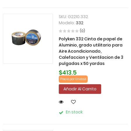
SKU:
G2210.332
Modelo:
332
(0)
Polyken 332 Cinta de papel de
Aluminio, grado utilitario para
Aire Acondicionado,
Calefaccion y Ventilacion de 3
pulgadas x 50 yardas
$413.5
Precio por Unidad
Añadir Al Carrito
En stock