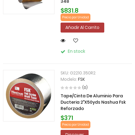
348
$831.8
Precio por Unidad
Añadir Al Carrito
En stock
SKU:
G2210.350R2
Modelo:
FSK
(0)
Tape/Cinta De Aluminio Para
Ducteria 2"X50yds Nashua Fsk
Reforzado
$371
Precio por Unidad
Discover