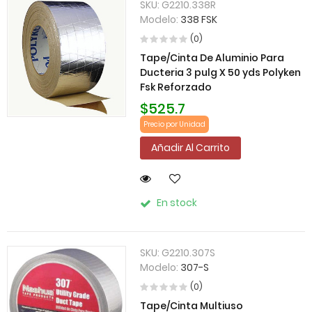
SKU:
G2210.338R
Modelo:
338 FSK
(0)
Tape/Cinta De Aluminio Para
Ducteria 3 pulg X 50 yds Polyken
Fsk Reforzado
$525.7
Precio por Unidad
Añadir Al Carrito
En stock
SKU:
G2210.307S
Modelo:
307-S
(0)
Tape/Cinta Multiuso