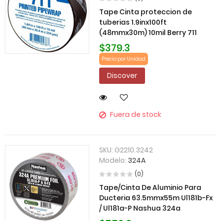
Tape Cinta proteccion de
tuberias 1.9inx100ft
(48mmx30m) 10mil Berry 711
$379.3
Precio por Unidad
Discover
Fuera de stock
SKU:
G2210.3242
Modelo:
324A
(0)
Tape/Cinta De Aluminio Para
Ducteria 63.5mmx55m Ul181b-Fx
/ Ul181a-P Nashua 324a