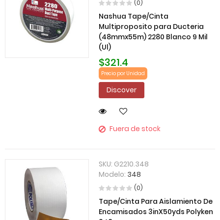
(0)
Nashua Tape/Cinta
Multiproposito para Ducteria
(48mmx55m) 2280 Blanco 9 Mil
(Ul)
$321.4
Precio por Unidad
Discover
Fuera de stock
SKU:
G2210.348
Modelo:
348
(0)
Tape/Cinta Para Aislamiento De
Encamisados 3inX50yds Polyken