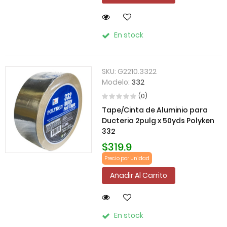
En stock
SKU:
G2210.3322
Modelo:
332
(0)
Tape/Cinta de Aluminio para
Ducteria 2pulg x 50yds Polyken
332
$319.9
Precio por Unidad
Añadir Al Carrito
En stock