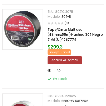
SKU:
G2210.307B
Modelo:
307-B
(0)
Tape/Cinta Multiuso
(48mmx55m) Nashua 307 Negro
7 Mil (Ul) 1087774
$299.3
Precio por Unidad
Añadir Al Carrito
En stock
SKU:
G2210.2280W
Modelo:
2280-W 1087202