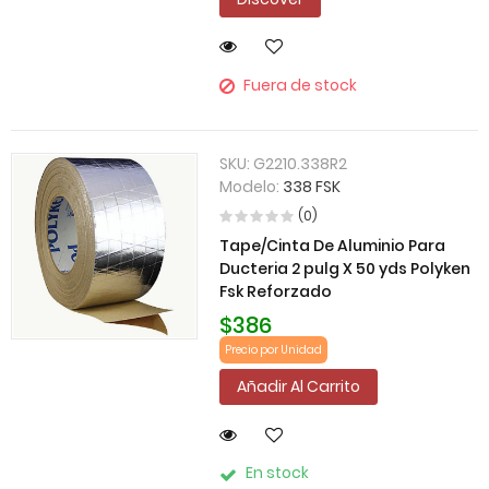
Fuera de stock
SKU:
G2210.338R2
Modelo:
338 FSK
(0)
Tape/Cinta De Aluminio Para
Ducteria 2 pulg X 50 yds Polyken
Fsk Reforzado
$386
Precio por Unidad
Añadir Al Carrito
En stock