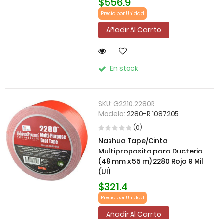
$556.9
Precio por Unidad
Añadir Al Carrito
En stock
SKU:
G2210.2280R
Modelo:
2280-R 1087205
(0)
Nashua Tape/Cinta
Multiproposito para Ducteria
(48 mm x 55 m) 2280 Rojo 9 Mil
(Ul)
$321.4
Precio por Unidad
Añadir Al Carrito