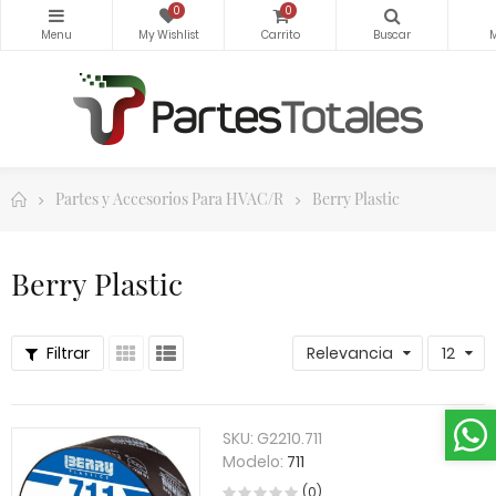
0
0
Partes y Accesorios Para HVAC/R
Berry Plastic
Berry Plastic
Filtrar
Relevancia
12
SKU:
G2210.711
Modelo:
711
(0)