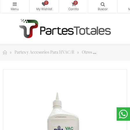
0
0
Partes y Accesorios Para HVAC/R
Otros
Aceites, Lubrica