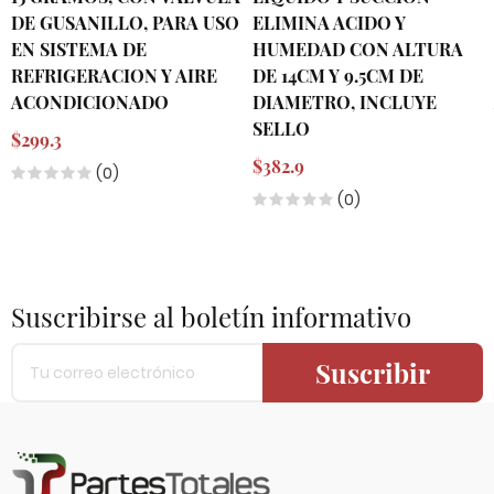
DE GUSANILLO, PARA USO
ELIMINA ACIDO Y
EN SISTEMA DE
HUMEDAD CON ALTURA
REFRIGERACION Y AIRE
DE 14CM Y 9.5CM DE
ACONDICIONADO
DIAMETRO, INCLUYE
SELLO
$299.3
$382.9
(0)
(0)
Suscribirse al boletín informativo
Suscribir