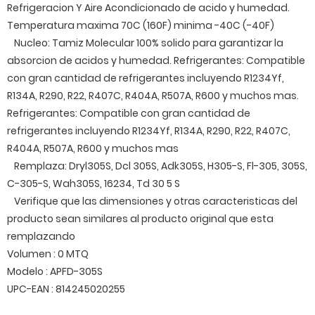
Refrigeracion Y Aire Acondicionado de acido y humedad.
Temperatura maxima 70C (160F) minima -40C (-40F)
Nucleo: Tamiz Molecular 100% solido para garantizar la
absorcion de acidos y humedad. Refrigerantes: Compatible
con gran cantidad de refrigerantes incluyendo R1234Yf,
R134A, R290, R22, R407C, R404A, R507A, R600 y muchos mas.
Refrigerantes: Compatible con gran cantidad de
refrigerantes incluyendo R1234Yf, R134A, R290, R22, R407C,
R404A, R507A, R600 y muchos mas
Remplaza: Dryl305S, Dcl 305S, Adk305S, H305-S, Fl-305, 305S,
C-305-S, Wah305S, 16234, Td 30 5 S
Verifique que las dimensiones y otras caracteristicas del
producto sean similares al producto original que esta
remplazando
Volumen : 0 MTQ
Modelo : APFD-305S
UPC-EAN : 814245020255