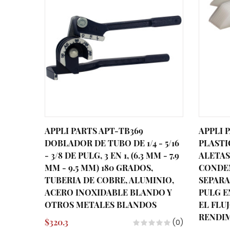
APPLI PARTS APT-TB369
APPLI P
DOBLADOR DE TUBO DE 1/4 - 5/16
PLASTI
- 3/8 DE PULG, 3 EN 1, (6.3 MM - 7.9
ALETAS
MM - 9.5 MM) 180 GRADOS,
CONDE
TUBERIA DE COBRE, ALUMINIO,
SEPARAC
ACERO INOXIDABLE BLANDO Y
PULG E
OTROS METALES BLANDOS
EL FLU
RENDI
$320.3
(0)