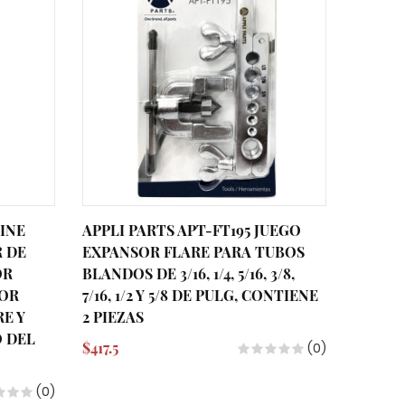
EINE
APPLI PARTS APT-FT195 JUEGO
APPLI 
 DE
EXPANSOR FLARE PARA TUBOS
EXPANSO
OR
BLANDOS DE 3/16, 1/4, 5/16, 3/8,
PULG, 
DOR
7/16, 1/2 Y 5/8 DE PULG, CONTIENE
TUBO 
RE Y
2 PIEZAS
$299.3
 DEL
$417.5
(0)
(0)