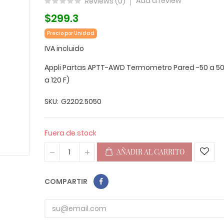
Add a review
Reviews (
0
)
$299.3
Precio por Unidad
IVA incluido
Appli Partas APTT-AWD Termometro Pared -50 a 50 
a 120 F)
SKU
G2202.5050
Fuera de stock
AÑADIR AL CARRITO
COMPARTIR