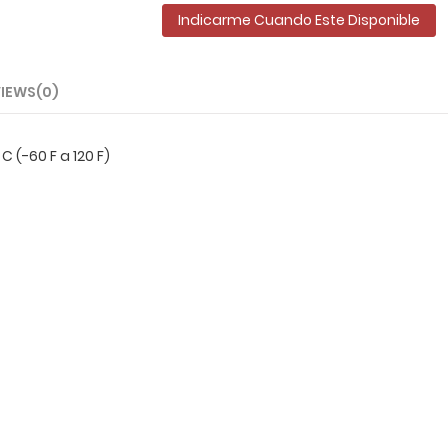
Indicarme Cuando Este Disponible
IEWS(0)
 (-60 F a 120 F)