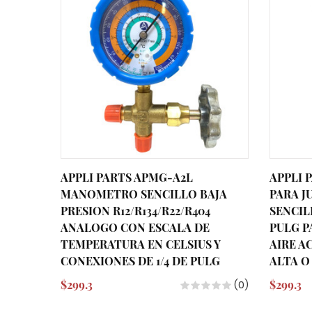
APPLI PARTS APMG-A2L
APPLI 
MANOMETRO SENCILLO BAJA
PARA 
PRESION R12/R134/R22/R404
SENCIL
ANALOGO CON ESCALA DE
PULG P
TEMPERATURA EN CELSIUS Y
AIRE A
CONEXIONES DE 1/4 DE PULG
ALTA O
$299.3
$299.3
(0)