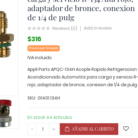
adaptador de bronce, conexion
de 1/4 de pulg
Add a review
Reviews (
0
)
$316
Precio por Unidad
IVA incluido
Appli Parts APQC-134H Acople Rapido Refrigeracion 
Acondicionado Automotriz para carga y servicio R-
rojo, adaptador de bronce, conexion de 1/4 de pulg
SKU
G1401.134H
En stock
44 Artículos
AÑADIR AL CARRITO