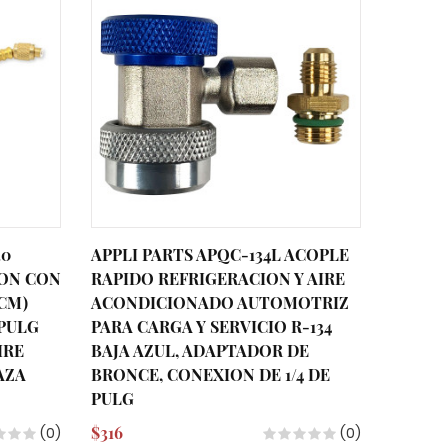
30
APPLI PARTS APQC-134L ACOPLE
APPLI 
ON CON
RAPIDO REFRIGERACION Y AIRE
RAPIDO
5CM)
ACONDICIONADO AUTOMOTRIZ
ACOND
 PULG
PARA CARGA Y SERVICIO R-134
PARA C
IRE
BAJA AZUL, ADAPTADOR DE
ALTA 
AZA
BRONCE, CONEXION DE 1/4 DE
BRONCE
PULG
PULG
$316
$316
(0)
(0)