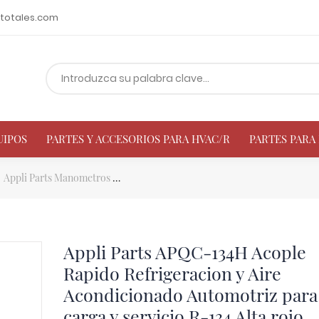
totales.com
UIPOS
PARTES Y ACCESORIOS PARA HVAC/R
PARTES PAR
Appli Parts Manometros
Appli Parts APQC-134H Acople Rapido Refrig
Appli Parts APQC-134H Acople
Rapido Refrigeracion y Aire
Acondicionado Automotriz para
carga y servicio R-134 Alta rojo,