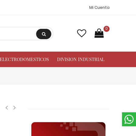
Mi Cuenta
0
A ELECTRODOMESTICOS
DIVISION INDUSTRIAL
eracion y Aire Acondicionado Automotriz para carga y servicio R-134 Al