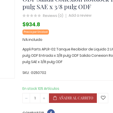
pulg SAE x 3/8 pulg ODF
Add a review
Reviews (
0
)
$934.8
Precio por Unidad
IVA incluido
Appli Parts APLR-02 Tanque Recibidor de Liquido 2 Li
pulg ODF Entrada x 3/8 pulg ODF Salida Conexion Ro
pulg SAE x 3/8 pulg ODF
SKU
G250702
En stock
105 Artículos
AÑADIR AL CARRITO