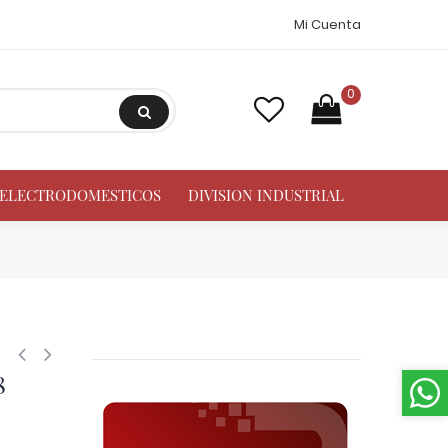
Mi Cuenta
0
A ELECTRODOMESTICOS
DIVISION INDUSTRIAL
ibidor de Liquido 2 Litros 3/8 pulg ODF Entrada x 3/8 pulg ODF Salida 
8