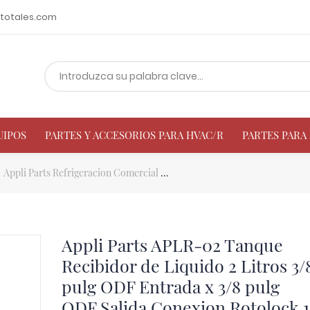
totales.com
UIPOS
PARTES Y ACCESORIOS PARA HVAC/R
PARTES PAR
Appli Parts Refrigeracion Comercial
Appli Parts APLR-02 Tanque Rec
Appli Parts APLR-02 Tanque
Recibidor de Liquido 2 Litros 3/
pulg ODF Entrada x 3/8 pulg
ODF Salida Conexion Rotolock 1