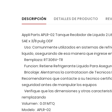
DESCRIPCIÓN
DETALLES DE PRODUCTO
REV
Appli Parts APLR-02 Tanque Recibidor de Liquido 2 Li
SAE x 3/8 pulg ODF
Uso: Comunmente utilizados en sistemas de refrig
liquido, asegurando de esa manera que ingrese en
Remplaza: RT306V-TR
Funcion: Retiene Refrigerante Liquido Para Asegur
Bricolaje: Alentamos la contratacion de Tecnicos 
Recomendamos que contacte a su tecnico certifi
seguridad antes de manipular los equipos
Verifique que las dimensiones y otras caracterist
remplazando
Volumen : 0.01 MTQ
Modelo : APLR-02