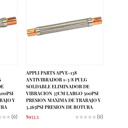
APPLI PARTS APVE-138
APPLI 
G
ANTIVIBRADOR 1-3/8 PULG
ANTIVI
DE
SOLDABLE ELIMINADOR DE
SOLDA
00PSI
VIBRACION 37CM LARGO 500PSI
VIBRAC
BAJO Y
PRESION MAXIMA DE TRABAJO Y
PRESI
URA
3.265PSI PRESION DE ROTURA
3.265P
$953.5
$699.4
(0)
(0)