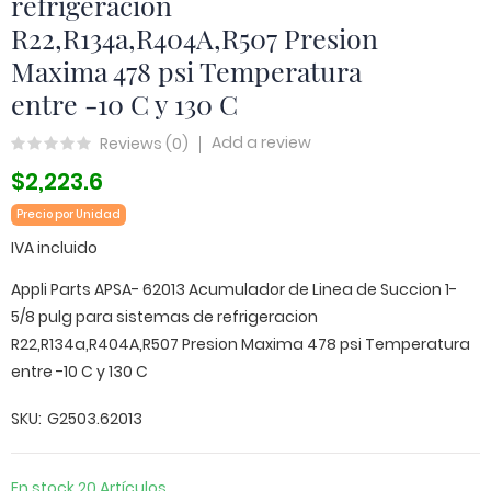
refrigeracion
R22,R134a,R404A,R507 Presion
Maxima 478 psi Temperatura
entre -10 C y 130 C
Add a review
Reviews (
0
)
$2,223.6
Precio por Unidad
IVA incluido
Appli Parts APSA- 62013 Acumulador de Linea de Succion 1-
5/8 pulg para sistemas de refrigeracion
R22,R134a,R404A,R507 Presion Maxima 478 psi Temperatura
entre -10 C y 130 C
SKU
G2503.62013
En stock
20 Artículos