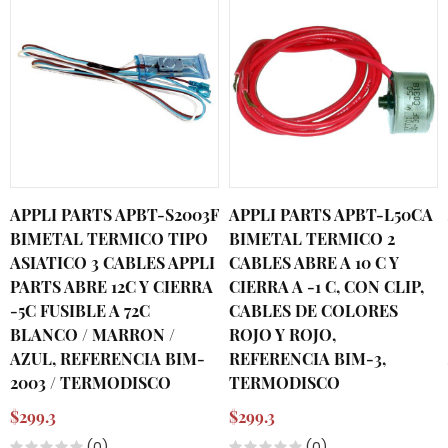
APPLI PARTS APBT-S2003F
APPLI PARTS APBT-L50CA
BIMETAL TERMICO TIPO
BIMETAL TERMICO 2
ASIATICO 3 CABLES APPLI
CABLES ABRE A 10 C Y
PARTS ABRE 12C Y CIERRA
CIERRA A -1 C, CON CLIP,
-5C FUSIBLE A 72C
CABLES DE COLORES
BLANCO / MARRON /
ROJO Y ROJO,
AZUL, REFERENCIA BIM-
REFERENCIA BIM-3,
2003 / TERMODISCO
TERMODISCO
$299.3
$299.3
(0)
(0)