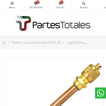
0
0
Partes y Accesorios Para HVAC/R
Appli Parts
Appli Parts