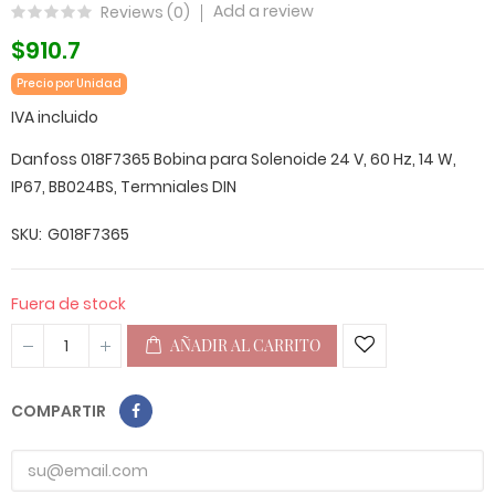
Add a review
Reviews (
0
)
$910.7
Precio por Unidad
IVA incluido
Danfoss 018F7365 Bobina para Solenoide 24 V, 60 Hz, 14 W,
IP67, BB024BS, Termniales DIN
SKU
G018F7365
Fuera de stock
AÑADIR AL CARRITO
COMPARTIR