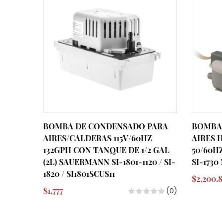
BOMBA DE CONDENSADO PARA
BOMBA
AIRES/CALDERAS 115V/60HZ
AIRES 
132GPH CON TANQUE DE 1/2 GAL
50/60H
(2L) SAUERMANN SI-1801-1120 / SI-
SI-173
1820 / SI1801SCUS11
$2,200.
$1,777
(0)