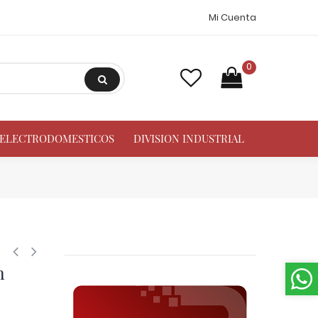
Mi Cuenta
0
A ELECTRODOMESTICOS
DIVISION INDUSTRIAL
es/Calderas 230v/60hz 132gph Con Tanque De 0.13 Galon (0.5l) Sauerma
h