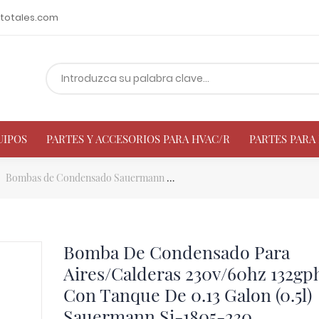
totales.com
UIPOS
PARTES Y ACCESORIOS PARA HVAC/R
PARTES PAR
Bombas de Condensado Sauermann
Bomba De Condensado Para Air
Bomba De Condensado Para
Aires/Calderas 230v/60hz 132gp
Con Tanque De 0.13 Galon (0.5l)
Sauermann Si-1805-230