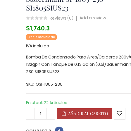
SI1805SIUS23
Add a review
Reviews (
0
)
$1,740.3
Precio por Unidad
IVA incluido
Bomba De Condensado Para Aires/Calderas 230v
132gph Con Tanque De 0.13 Galon (0.5l) Sauermann
230 SI1805SIUS23
SKU
GSI-1805-230
En stock
22 Artículos
AÑADIR AL CARRITO