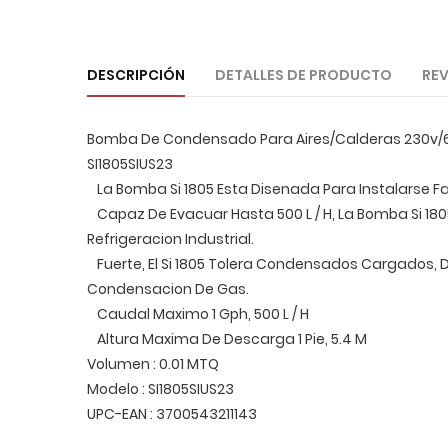
DESCRIPCIÓN
DETALLES DE PRODUCTO
REV
Bomba De Condensado Para Aires/Calderas 230v/60
SI1805SIUS23
La Bomba Si 1805 Esta Disenada Para Instalarse Fa
Capaz De Evacuar Hasta 500 L / H, La Bomba Si 1
Refrigeracion Industrial.
Fuerte, El Si 1805 Tolera Condensados Cargados, 
Condensacion De Gas.
Caudal Maximo 1 Gph, 500 L / H
Altura Maxima De Descarga 1 Pie, 5.4 M
Volumen : 0.01 MTQ
Modelo : SI1805SIUS23
UPC-EAN : 3700543211143