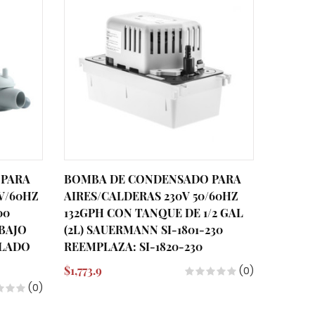
 PARA
BOMBA DE CONDENSADO PARA
BOMBA
0V/60HZ
AIRES/CALDERAS 230V 50/60HZ
AIRES/
00
132GPH CON TANQUE DE 1/2 GAL
132GPH
BAJO
(2L) SAUERMANN SI-1801-230
GALON 
ALADO
REEMPLAZA: SI-1820-230
1805-12
$1,773.9
$1,777
(0)
(0)