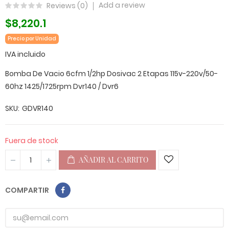
Add a review
Reviews (
0
)
$8,220.1
Precio por Unidad
IVA incluido
Bomba De Vacio 6cfm 1/2hp Dosivac 2 Etapas 115v-220v/50-
60hz 1425/1725rpm Dvr140 / Dvr6
SKU
GDVR140
Fuera de stock
AÑADIR AL CARRITO
COMPARTIR