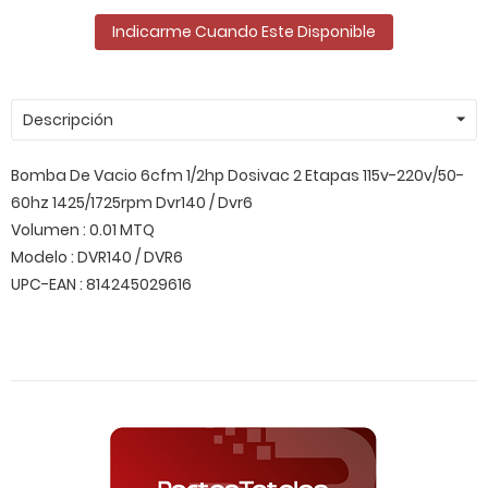
Indicarme Cuando Este Disponible
Descripción
Bomba De Vacio 6cfm 1/2hp Dosivac 2 Etapas 115v-220v/50-
60hz 1425/1725rpm Dvr140 / Dvr6
Volumen : 0.01 MTQ
Modelo : DVR140 / DVR6
UPC-EAN : 814245029616