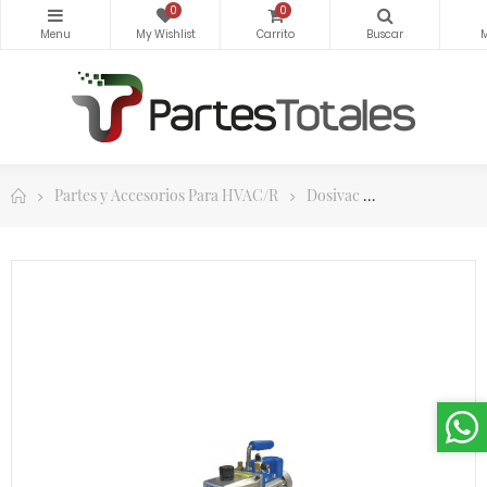
0
0
Partes y Accesorios Para HVAC/R
Dosivac
Bombas de Vac