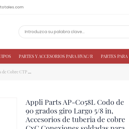
totales.com
UIPOS
PARTES Y ACCESORIOS PARA HVAC/R
PARTES PAR
s de Cobre CTP
Appli Parts AP-C058L Codo de 90 grados giro Largo 5
Appli Parts AP-C058L Codo de
90 grados giro Largo 5/8 in,
Accesorios de tuberia de cobre
CxC Conexiones soldadas para