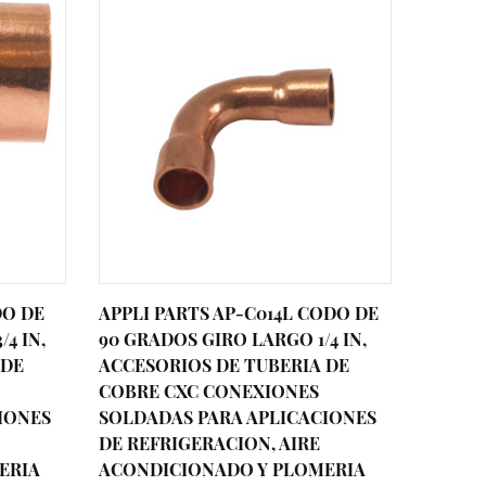
DO DE
APPLI PARTS AP-C014L CODO DE
APPLI 
4 IN,
90 GRADOS GIRO LARGO 1/4 IN,
GRADOS
 DE
ACCESORIOS DE TUBERIA DE
ACCES
COBRE CXC CONEXIONES
COBRE
IONES
SOLDADAS PARA APLICACIONES
SOLDA
DE REFRIGERACION, AIRE
DE REF
ERIA
ACONDICIONADO Y PLOMERIA
ACOND