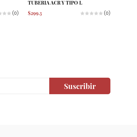
TUBERIA ACR Y TIPO L
TUBERI
$299.3
$299.3
(0)
(0)
Suscribir