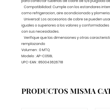
para conectar tuberias de cobre de 5/8 pulgada d
Compatibilidad: Cumple con los estandares intern
como refrigeracion, aire acondicionado y plomeria
Universal: Los accesorios de cobre se pueden usa
iguales o superiores a los valores y conformidades
con sus necesidades.
Verifique que las dimensiones y otras caracterist
remplazando
Volumen : 0 MTQ
Modelo : AP-C058L
UPC-EAN : 850043626718
PRODUCTOS MISMA CA