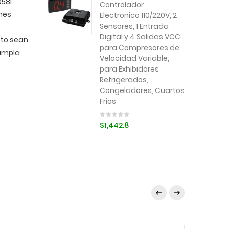
058L
Controlador
ones
Electronico 110/220V, 2
Sensores, 1 Entrada
Digital y 4 Salidas VCC
cto sean
para Compresores de
cumpla
Velocidad Variable,
para Exhibidores
Refrigerados,
Congeladores, Cuartos
Frios
$1,442.8