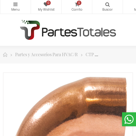
0
0
Partes y Accesorios Para HVAC/R
CTP
Codos de Cobre 