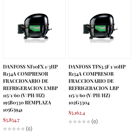
DANFOSS NF10FX 1/3HP
DANFOSS TFS3.5F 1/10HP
R134A COMPRESOR
R134A COMPRESOR
FRACCIONARIO DE
FRACCIONARIO DE
REFRIGERACION LMBP
REFRIGERACION LBP
115/1/60 (V/PH/HZ)
115/1/60 (V/PH/HZ)
195B0330 REMPLAZA
102G3304
105G5941
$5,162.4
$5,854.7
(0)
(0)