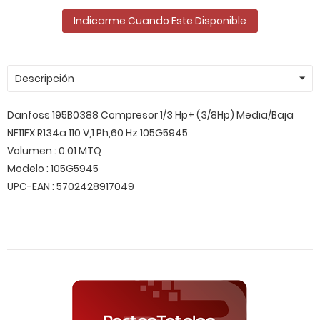
Indicarme Cuando Este Disponible
Descripción
Danfoss 195B0388 Compresor 1/3 Hp+ (3/8Hp) Media/Baja
NF11FX R134a 110 V,1 Ph,60 Hz 105G5945
Volumen : 0.01 MTQ
Modelo : 105G5945
UPC-EAN : 5702428917049