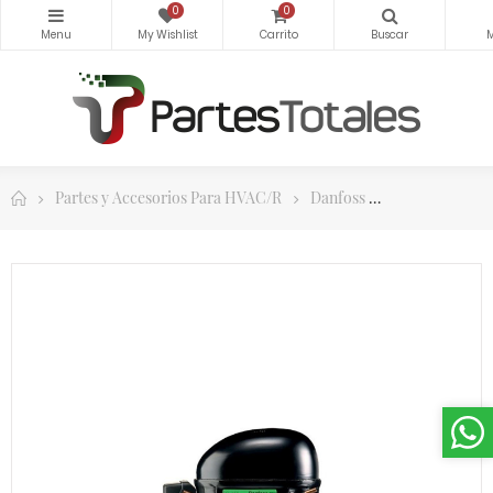
0
0
Partes y Accesorios Para HVAC/R
Danfoss
Compresores F