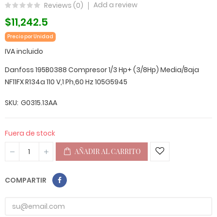
Add a review
Reviews (
0
)
$11,242.5
Precio por Unidad
IVA incluido
Danfoss 195B0388 Compresor 1/3 Hp+ (3/8Hp) Media/Baja
NF11FX R134a 110 V,1 Ph,60 Hz 105G5945
SKU
G0315.13AA
Fuera de stock
AÑADIR AL CARRITO
COMPARTIR