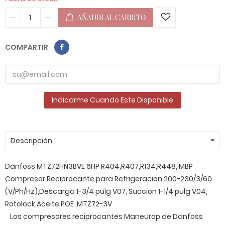
AÑADIR AL CARRITO
COMPARTIR
Indicarme Cuando Este Disponible
Descripción
Danfoss MTZ72HN3BVE 6HP R404,R407,R134,R448, MBP
Compresor Reciprocante para Refrigeracion 200-230/3/60
(V/Ph/Hz),Descarga 1-3/4 pulg V07, Succion 1-1/4 pulg V04,
Rotolock,Aceite POE ,MTZ72-3V
Los compresores reciprocantes Maneurop de Danfoss