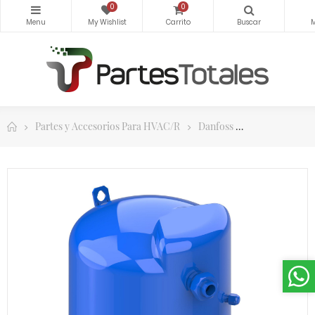
0
0
Partes y Accesorios Para HVAC/R
Danfoss
Compresores 