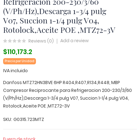
Refrigeracion 200-230/3/60
(V/Ph/Hz),Descarga 1-3/4 pulg
V07, Succion 1-1/4 pulg V04,
Rotolock,Aceite POE ,MTZ72-3V
Add a review
Reviews (
0
)
$110,173.2
Precio por Unidad
IVA incluido
Danfoss MTZ72HN3BVE 6HP R404,R407,R134,R448, MBP
Compresor Reciprocante para Refrigeracion 200-230/3/60
(V/Ph/Hz),Descarga 1-3/4 pulg V07, Succion 1-1/4 pulg V04,
Rotolock,Aceite POE ,MTZ72-3V
SKU
G0315.723MTZ
Fuera de stock