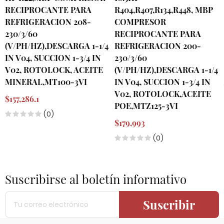
RECIPROCANTE PARA
R404,R407,R134,R448, MBP
REFRIGERACION 208-
COMPRESOR
230/3/60
RECIPROCANTE PARA
(V/PH/HZ),DESCARGA 1-1/4
REFRIGERACION 200-
IN V04, SUCCION 1-3/4 IN
230/3/60
V02, ROTOLOCK, ACEITE
(V/PH/HZ),DESCARGA 1-1/4
MINERAL,MT100-3VI
IN V04, SUCCION 1-3/4 IN
V02, ROTOLOCK,ACEITE
$157,286.1
POE,MTZ125-3VI
(0)
$179,993
(0)
Suscribirse al boletín informativo
Suscribir