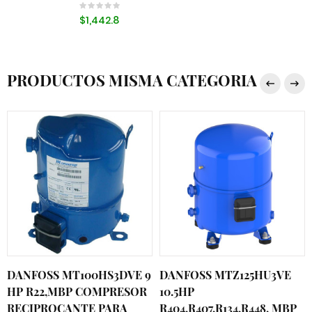
$1,442.8
PRODUCTOS MISMA CATEGORIA
DANFOSS MT100HS3DVE 9
DANFOSS MTZ125HU3VE
HP R22,MBP COMPRESOR
10.5HP
RECIPROCANTE PARA
R404,R407,R134,R448, MBP