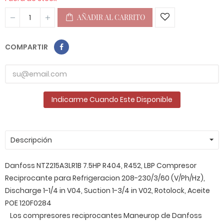
AÑADIR AL CARRITO
COMPARTIR
Indicarme Cuando Este Disponible
Descripción
Danfoss NTZ215A3LR1B 7.5HP R404, R452, LBP Compresor
Reciprocante para Refrigeracion 208-230/3/60 (V/Ph/Hz),
Discharge 1-1/4 in V04, Suction 1-3/4 in V02, Rotolock, Aceite
POE 120F0284
Los compresores reciprocantes Maneurop de Danfoss