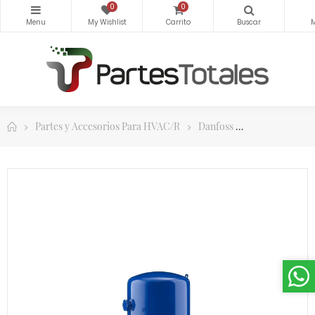
0
0
Partes y Accesorios Para HVAC/R
Danfoss
Compresores 