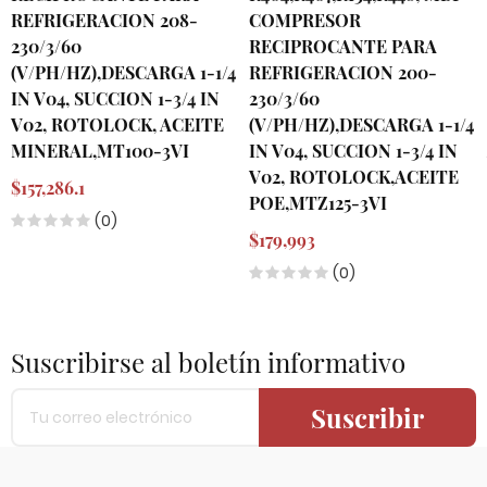
REFRIGERACION 208-
COMPRESOR
230/3/60
RECIPROCANTE PARA
(V/PH/HZ),DESCARGA 1-1/4
REFRIGERACION 200-
IN V04, SUCCION 1-3/4 IN
230/3/60
V02, ROTOLOCK, ACEITE
(V/PH/HZ),DESCARGA 1-1/4
MINERAL,MT100-3VI
IN V04, SUCCION 1-3/4 IN
V02, ROTOLOCK,ACEITE
$157,286.1
POE,MTZ125-3VI
(0)
$179,993
(0)
Suscribirse al boletín informativo
Suscribir