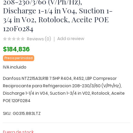
208-230/3/60 (V/Ph/Hz),
Discharge 1-1/4 in V04, Suction 1-
3/4 in V02, Rotolock, Aceite POE
120F0284
Add a review
Reviews (
0
)
$184,836
Precio por Unidad
IVA incluido
Danfoss NTZ215A3LR1B 7.5HP R404, R452, LBP Compresor
Reciprocante para Refrigeracion 208-230/3/60 (V/Ph/Hz),
Discharge 1-1/4 in V04, Suction 1-3/4 in V02, Rotolock, Aceite
POE 120F0284
SKU
G0315.883LTZ
Fuera de stock