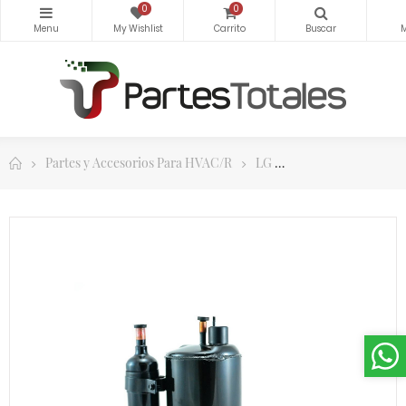
0
0
Partes y Accesorios Para HVAC/R
LG
Compresores Rotat