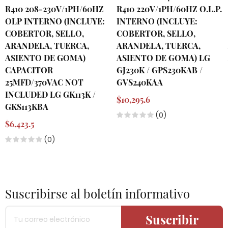
R410 208-230V/1PH/60HZ
R410 220V/1PH/60HZ O.L.P.
OLP INTERNO (INCLUYE:
INTERNO (INCLUYE:
COBERTOR, SELLO,
COBERTOR, SELLO,
ARANDELA, TUERCA,
ARANDELA, TUERCA,
ASIENTO DE GOMA)
ASIENTO DE GOMA) LG
CAPACITOR
GJ230K / GPS230KAB /
25MFD/370VAC NOT
GVS240KAA
INCLUDED LG GK113K /
$10,295.6
GKS113KBA
(0)
$6,423.5
(0)
Suscribirse al boletín informativo
Suscribir