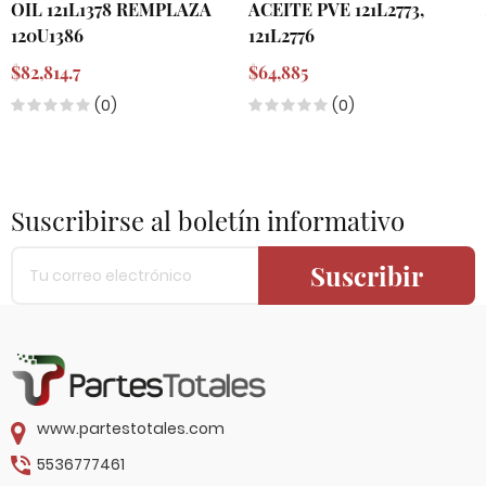
OIL 121L1378 REMPLAZA
ACEITE PVE 121L2773,
120U1386
121L2776
$82,814.7
$64,885
(0)
(0)
Suscribirse al boletín informativo
Suscribir
www.partestotales.com
5536777461