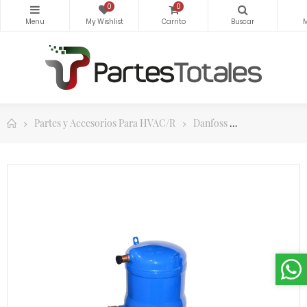
0
0
Partes y Accesorios Para HVAC/R
Danfoss
Compresores S