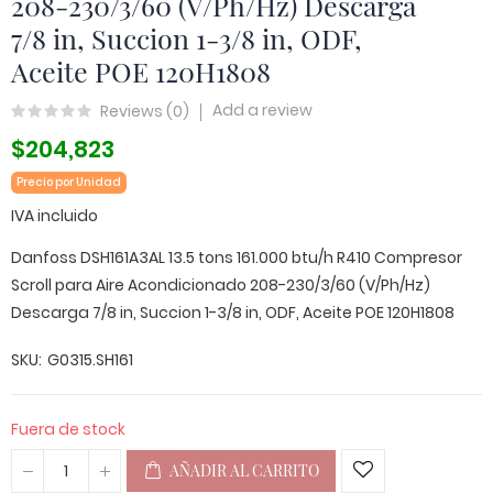
208-230/3/60 (V/Ph/Hz) Descarga
7/8 in, Succion 1-3/8 in, ODF,
Aceite POE 120H1808
Add a review
Reviews (
0
)
$204,823
Precio por Unidad
IVA incluido
Danfoss DSH161A3AL 13.5 tons 161.000 btu/h R410 Compresor
Scroll para Aire Acondicionado 208-230/3/60 (V/Ph/Hz)
Descarga 7/8 in, Succion 1-3/8 in, ODF, Aceite POE 120H1808
SKU
G0315.SH161
Fuera de stock
AÑADIR AL CARRITO