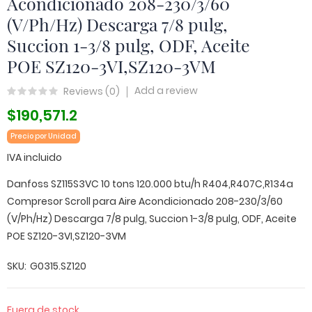
Acondicionado 208-230/3/60
(V/Ph/Hz) Descarga 7/8 pulg,
Succion 1-3/8 pulg, ODF, Aceite
POE SZ120-3VI,SZ120-3VM
Add a review
Reviews (
0
)
$190,571.2
Precio por Unidad
IVA incluido
Danfoss SZ115S3VC 10 tons 120.000 btu/h R404,R407C,R134a
Compresor Scroll para Aire Acondicionado 208-230/3/60
(V/Ph/Hz) Descarga 7/8 pulg, Succion 1-3/8 pulg, ODF, Aceite
POE SZ120-3VI,SZ120-3VM
SKU
G0315.SZ120
Fuera de stock