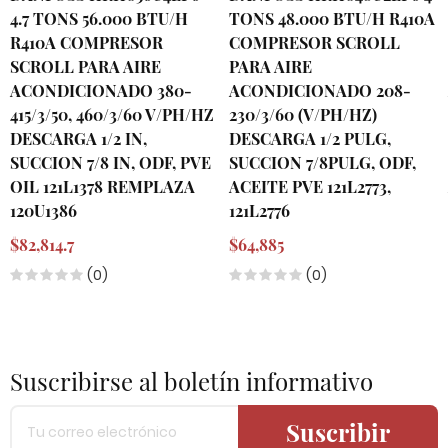
4.7 TONS 56.000 BTU/H
TONS 48.000 BTU/H R410A
R410A COMPRESOR
COMPRESOR SCROLL
SCROLL PARA AIRE
PARA AIRE
ACONDICIONADO 380-
ACONDICIONADO 208-
415/3/50, 460/3/60 V/PH/HZ
230/3/60 (V/PH/HZ)
DESCARGA 1/2 IN,
DESCARGA 1/2 PULG,
SUCCION 7/8 IN, ODF, PVE
SUCCION 7/8PULG, ODF,
OIL 121L1378 REMPLAZA
ACEITE PVE 121L2773,
120U1386
121L2776
$82,814.7
$64,885
(0)
(0)
Suscribirse al boletín informativo
Suscribir