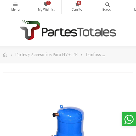
0
0
Partes y Accesorios Para HVAC/R
Danfoss
Compresores S