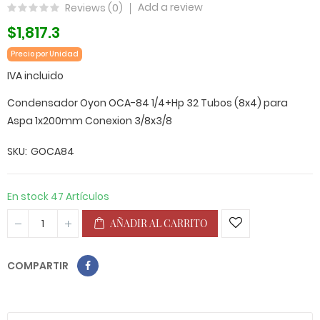
Add a review
Reviews (
0
)
$1,817.3
Precio por Unidad
IVA incluido
Condensador Oyon OCA-84 1/4+Hp 32 Tubos (8x4) para
Aspa 1x200mm Conexion 3/8x3/8
SKU
GOCA84
En stock
47 Artículos
AÑADIR AL CARRITO
COMPARTIR