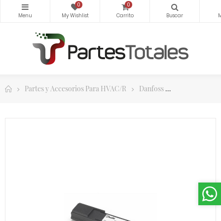
0
0
Partes y Accesorios Para HVAC/R
Danfoss
Controles y 