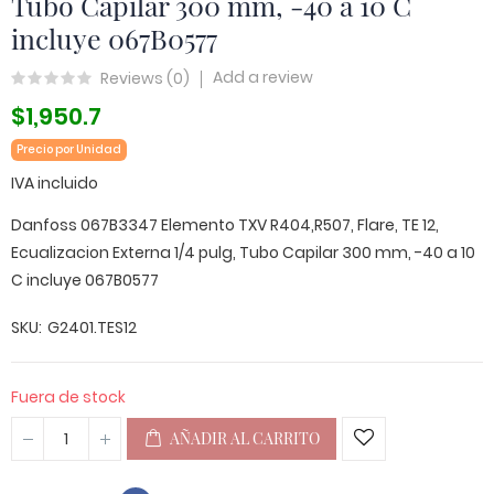
Tubo Capilar 300 mm, -40 a 10 C
incluye 067B0577
Add a review
Reviews (
0
)
$1,950.7
Precio por Unidad
IVA incluido
Danfoss 067B3347 Elemento TXV R404,R507, Flare, TE 12,
Ecualizacion Externa 1/4 pulg, Tubo Capilar 300 mm, -40 a 10
C incluye 067B0577
SKU
G2401.TES12
Fuera de stock
AÑADIR AL CARRITO