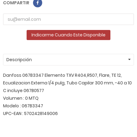
COMPARTIR
Indicarme Cuando Este Disponible
Descripción
Danfoss 067B3347 Elemento TXV R404,R507, Flare, TE 12,
Ecualizacion Externa 1/4 pulg, Tubo Capilar 300 mm, -40 a 10
C incluye 067B0577
Volumen : 0 MTQ
Modelo : 067B3347
UPC-EAN : 5702428149006