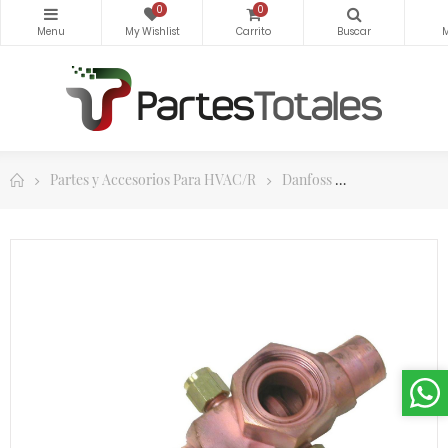
0
0
Partes y Accesorios Para HVAC/R
Danfoss
Controles y 