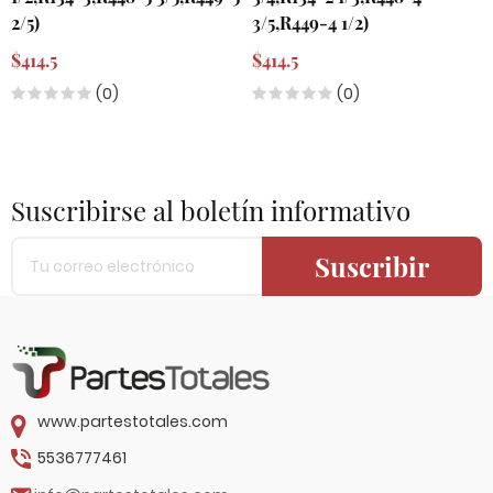
2/5)
3/5,R449-4 1/2)
$414.5
$414.5
(0)
(0)
Suscribirse al boletín informativo
Suscribir
www.partestotales.com
5536777461