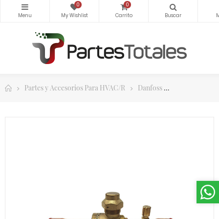
0
0
Partes y Accesorios Para HVAC/R
Danfoss
Controles y 