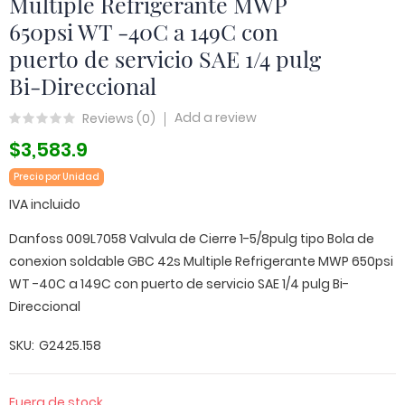
Multiple Refrigerante MWP
650psi WT -40C a 149C con
puerto de servicio SAE 1/4 pulg
Bi-Direccional
Add a review
Reviews (
0
)
$3,583.9
Precio por Unidad
IVA incluido
Danfoss 009L7058 Valvula de Cierre 1-5/8pulg tipo Bola de
conexion soldable GBC 42s Multiple Refrigerante MWP 650psi
WT -40C a 149C con puerto de servicio SAE 1/4 pulg Bi-
Direccional
SKU
G2425.158
Fuera de stock