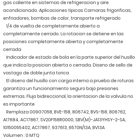
gas caliente en sistemas de refrigeracion y aire
acondicionado. Aplicaciones tipicas Camaras frigorificas,
enfriadores, bombas de calor, transporte refrigerado
1/4 de vuelta de completamente abierto a
completamente cerrado. La rotacion se detiene en las
posiciones completamente abierta y completamente
cerrada
Indicador de estado de bola en la parte superior del husillo
que indica la posicion abierta o cerrada. Diseno de sello de
vastago de doble junta torica
El diseno del husillo con carga interna a prueba de roturas
garantiza un funcionamiento seguro bajo presiones
extremas. Flujo bidireccional, la orientacion de la valvula no
es importante
Remplaza 009G7058, BVE-158, 806742, BVS-158, 806762,
A17684, AC17867, SV20F158R0000, SBV(M)-JA13YHSY-2-SA,
10150055402, AC17867, 937613, 6570N/13A, BV13A
Volumen : 0 MTQ