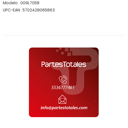
Modelo : 009L7058
UPC-EAN : 5702428065863