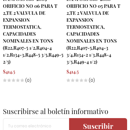
ORIFICIO NO 06 PARA T
ORIFICIO NO 05 PARA T
2,TE 2 VALVULA DE
2,TE 2 VALVULA DE
EXPANSION
EXPANSION
TERMOSTATICA,
TERMOSTATICA,
CAPACIDADES
CAPACIDADES
NOMINALES EN TONS
NOMINALES EN TONS
(R22,R407-5 1/2,R404-4
(R22,R407-5,R404-3
1/2,R134-3,R448-5 3/5,R449-5
3/4,R134-2 1/3,R448-4
2/5)
3/5,R449-4 1/2)
$414.5
$414.5
(0)
(0)
Suscribirse al boletín informativo
Suscribir