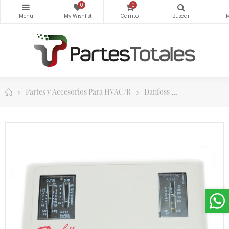
0
0
Partes y Accesorios Para HVAC/R
Danfoss
Controles y 