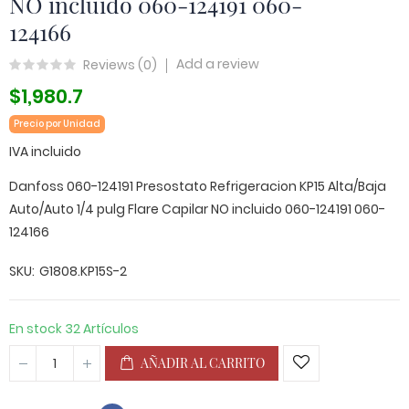
NO incluido 060-124191 060-
124166
Add a review
Reviews (
0
)
$1,980.7
Precio por Unidad
IVA incluido
Danfoss 060-124191 Presostato Refrigeracion KP15 Alta/Baja
Auto/Auto 1/4 pulg Flare Capilar NO incluido 060-124191 060-
124166
SKU
G1808.KP15S-2
En stock
32 Artículos
AÑADIR AL CARRITO