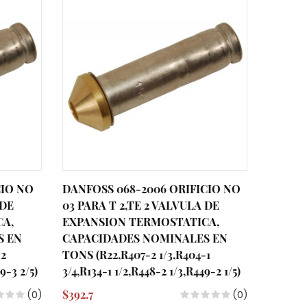
CIO NO
DANFOSS 068-2006 ORIFICIO NO
DANFOS
 DE
03 PARA T 2,TE 2 VALVULA DE
02 PAR
CA,
EXPANSION TERMOSTATICA,
EXPAN
S EN
CAPACIDADES NOMINALES EN
CAPAC
-2
TONS (R22,R407-2 1/3,R404-1
TONS (R
9-3 2/5)
3/4,R134-1 1/2,R448-2 1/3,R449-2 1/5)
3/4,R448
$392.7
$392.7
(0)
(0)