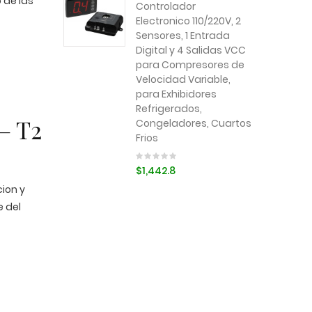
o de las
Controlador
Electronico 110/220V, 2
Sensores, 1 Entrada
Digital y 4 Salidas VCC
para Compresores de
Velocidad Variable,
para Exhibidores
Refrigerados,
– T2
Congeladores, Cuartos
Frios
$1,442.8
cion y
e del