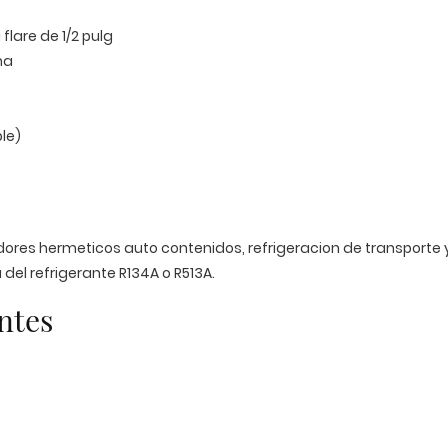
flare de 1/2 pulg
na
ble)
dores hermeticos auto contenidos, refrigeracion de transporte y
el refrigerante R134A o R513A.
ntes