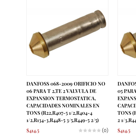
DANFOSS 068-2009 ORIFICIO NO
DANFOS
06 PARA T 2,TE 2 VALVULA DE
05 PARA
EXPANSION TERMOSTATICA,
EXPANS
CAPACIDADES NOMINALES EN
CAPACI
TONS (R22,R407-5 1/2,R404-4
TONS (R
1/2,R134-3,R448-5 3/5,R449-5 2/5)
2 1/3,R4
$414.5
$414.5
(0)