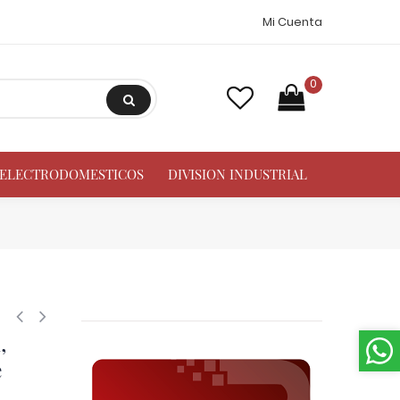
Mi Cuenta
0
A ELECTRODOMESTICOS
DIVISION INDUSTRIAL
e Valvula de Expansion, T 2, R134a,R513A, 3/8x1/2 in, Flare Roscable, Ec
,
e