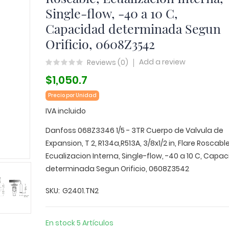
Single-flow, -40 a 10 C,
Capacidad determinada Segun
Orificio, 0608Z3542
Add a review
Reviews (
0
)
$1,050.7
Precio por Unidad
IVA incluido
Danfoss 068Z3346 1/5 - 3TR Cuerpo de Valvula de
Expansion, T 2, R134a,R513A, 3/8x1/2 in, Flare Roscable
Ecualizacion Interna, Single-flow, -40 a 10 C, Capa
determinada Segun Orificio, 0608Z3542
SKU
G2401.TN2
En stock
5 Artículos