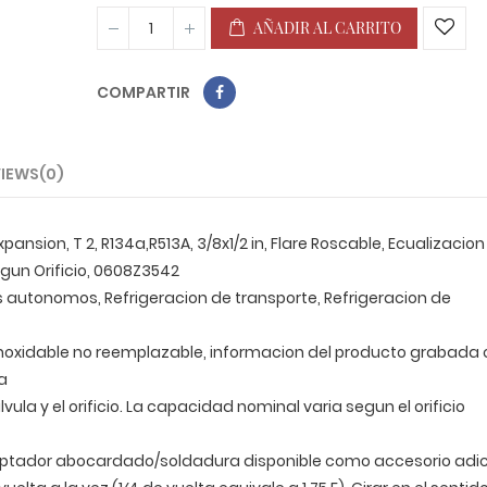
AÑADIR AL CARRITO
COMPARTIR
IEWS(0)
nsion, T 2, R134a,R513A, 3/8x1/2 in, Flare Roscable, Ecualizacion
gun Orificio, 0608Z3542
cos autonomos, Refrigeracion de transporte, Refrigeracion de
inoxidable no reemplazable, informacion del producto grabada 
a
vula y el orificio. La capacidad nominal varia segun el orificio
aptador abocardado/soldadura disponible como accesorio adic