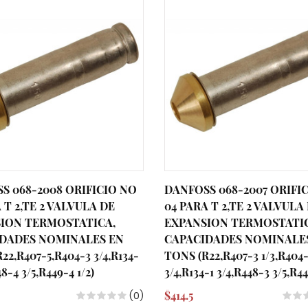
S 068-2008 ORIFICIO NO
DANFOSS 068-2007 ORIFI
 T 2,TE 2 VALVULA DE
04 PARA T 2,TE 2 VALVULA
ION TERMOSTATICA,
EXPANSION TERMOSTATI
DADES NOMINALES EN
CAPACIDADES NOMINALE
22,R407-5,R404-3 3/4,R134-
TONS (R22,R407-3 1/3,R404
48-4 3/5,R449-4 1/2)
3/4,R134-1 3/4,R448-3 3/5,R44
$414.5
(0)