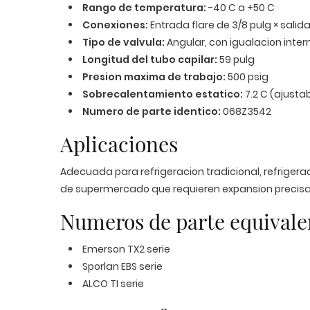
Rango de temperatura:
-40 C a +50 C
Conexiones:
Entrada flare de 3/8 pulg × salida 
Tipo de valvula:
Angular, con igualacion inter
Longitud del tubo capilar:
59 pulg
Presion maxima de trabajo:
500 psig
Sobrecalentamiento estatico:
7.2 C (ajusta
Numero de parte identico:
068Z3542
Aplicaciones
Adecuada para refrigeracion tradicional, refrigera
de supermercado que requieren expansion precisa d
Numeros de parte equivale
Emerson TX2 serie
Sporlan EBS serie
ALCO TI serie