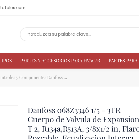
totales.com
UIPOS
PARTES Y ACCESORIOS PARA HVAC/R
PARTES PAR
ontroles y Componentes Danfoss
Danfoss 068Z3346 1/5 - 3TR Cuerpo d
Danfoss 068Z3346 1/5 - 3TR
Cuerpo de Valvula de Expansion
T 2, R134a,R513A, 3/8x1/2 in, Flar
Roscable, Ecualizacion Interna,