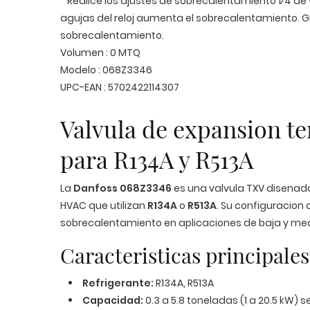
Realice los ajustes de sobrecalentamiento 1⁄4 de vue
agujas del reloj aumenta el sobrecalentamiento. Gir
sobrecalentamiento.
Volumen : 0 MTQ
Modelo : 068Z3346
UPC-EAN : 5702422114307
Valvula de expansion t
para R134A y R513A
La
Danfoss 068Z3346
es una valvula TXV disenada 
HVAC que utilizan
R134A
o
R513A
. Su configuracion
sobrecalentamiento en aplicaciones de baja y me
Caracteristicas principales
Refrigerante:
R134A, R513A
Capacidad:
0.3 a 5.8 toneladas (1 a 20.5 kW) se