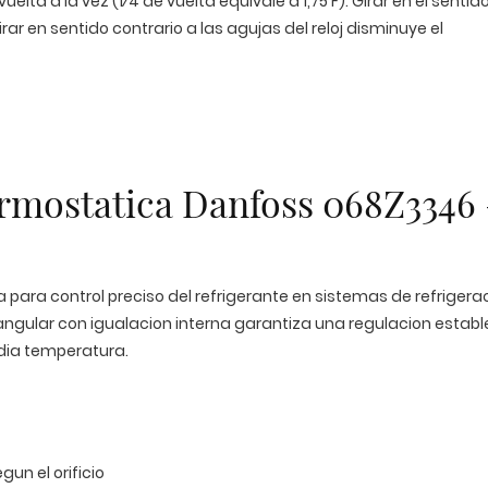
lta a la vez (1⁄4 de vuelta equivale a 1,75 F). Girar en el sentid
ar en sentido contrario a las agujas del reloj disminuye el
ermostatica Danfoss 068Z3346 
para control preciso del refrigerante en sistemas de refrigera
 angular con igualacion interna garantiza una regulacion establ
dia temperatura.
gun el orificio