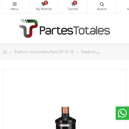
0
0
Partes y Accesorios Para HVAC/R
Danfoss
Danfoss Filtr