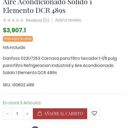
Aire Acondicionado Solido 1
Elemento DCR 489s
Add a review
Reviews (
0
)
$3,907.1
Precio por Unidad
IVA incluido
Danfoss 023U7253 Carcasa para Filtro Secador 1-1/8 pulg
para Filtro Refrigeracion Industrial y Aire Acondicionado
Solido 1 Elemento DCR 489s
SKU
G0602.489
En stock
5 Artículos
AÑADIR AL CARRITO