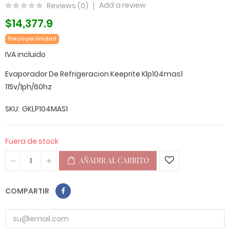
Add a review
Reviews (
0
)
$14,377.9
Precio por Unidad
IVA incluido
Evaporador De Refrigeracion Keeprite Klp104mas1
115v/1ph/60hz
SKU
GKLP104MAS1
Fuera de stock
AÑADIR AL CARRITO
COMPARTIR