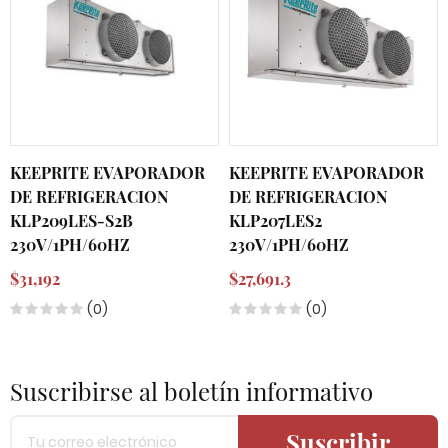
KEEPRITE EVAPORADOR
KEEPRITE EVAPORADOR
DE REFRIGERACION
DE REFRIGERACION
KLP209LES-S2B
KLP207LES2
230V/1PH/60HZ
230V/1PH/60HZ
$31,192
$27,691.3
(0)
(0)
Suscribirse al boletín informativo
Suscribir