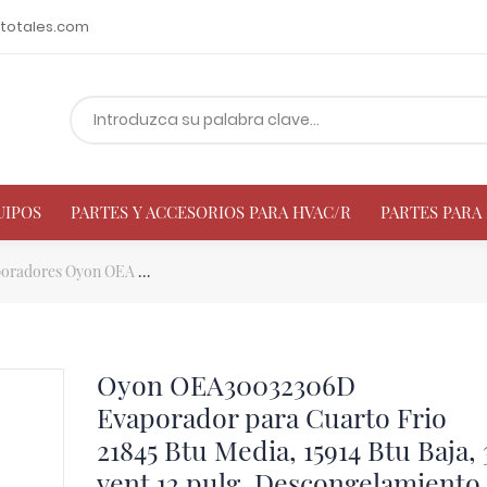
totales.com
UIPOS
PARTES Y ACCESORIOS PARA HVAC/R
PARTES PAR
oradores Oyon OEA
Oyon OEA30032306D Evaporador para Cuarto Frio 2
Oyon OEA30032306D
Evaporador para Cuarto Frio
21845 Btu Media, 15914 Btu Baja, 
vent 12 pulg, Descongelamiento