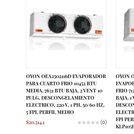
OYON OEA2502116D EVAPORADOR
OYON O
PARA CUARTO FRIO 10452 BTU
EVAPO
MEDIA, 7631 BTU BAJA, 2 VENT 10
FRIO 71
PULG, DESCONGELAMIENTO
BAJA, 1
ELECTRICO, 220 V, 1 PH, 50/60 HZ,
DESCO
5 FPI, PERFIL MEDIO
ELECTRI
FPI PE
$20,514.1
(0)
KLP105