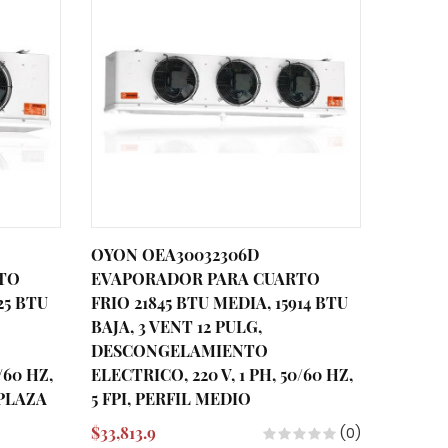
OYON OEA30032306D
OYON 
TO
EVAPORADOR PARA CUARTO
EVAPO
25 BTU
FRIO 21845 BTU MEDIA, 15914 BTU
FRIO 2
BAJA, 3 VENT 12 PULG,
BAJA, 2
DESCONGELAMIENTO
DESCO
/60 HZ,
ELECTRICO, 220 V, 1 PH, 50/60 HZ,
ELECTRI
MPLAZA
5 FPI, PERFIL MEDIO
FPI, P
KLP426
$33,813.9
(0)