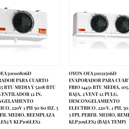
EA30010806D
OYON OEA30021506D
RADOR PARA CUARTO
EVAPORADOR PARA CUAR
25 BTU MEDIA Y 5208 BTU
FRIO 14431 BTU MEDIA, 105
 VENTILADOR 12 IN,
BAJA, 2 VENT 12 PULG,
NGELAMIENTO
DESCONGELAMIENTO
CO, 220V 1 PH 50/60 HZ, 5
ELECTRICO, 220 V, 1 PH, 50
RFIL MEDIO, REEMPLAZA
5 FPI, PERFIL MEDIO, RE
LES2 Y KLP106LES2
KLP209LES2 (BAJA TEMP)