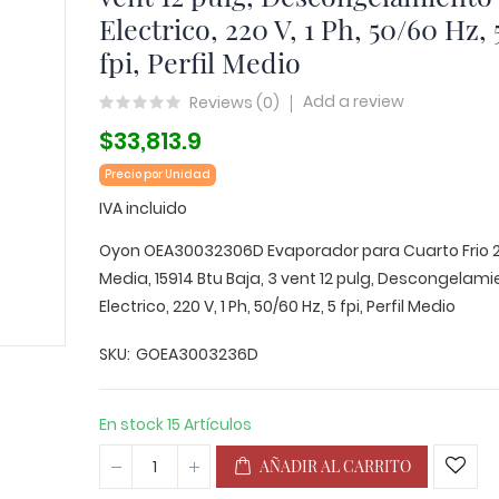
Electrico, 220 V, 1 Ph, 50/60 Hz, 
fpi, Perfil Medio
Add a review
Reviews (
0
)
$33,813.9
Precio por Unidad
IVA incluido
Oyon OEA30032306D Evaporador para Cuarto Frio 2
Media, 15914 Btu Baja, 3 vent 12 pulg, Descongelami
Electrico, 220 V, 1 Ph, 50/60 Hz, 5 fpi, Perfil Medio
SKU
GOEA3003236D
En stock
15 Artículos
AÑADIR AL CARRITO