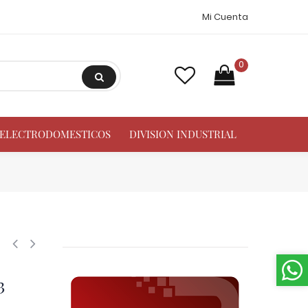
Mi Cuenta
0
A ELECTRODOMESTICOS
DIVISION INDUSTRIAL
1845 Btu Media, 15914 Btu Baja, 3 vent 12 pulg, Descongelamiento Electri
3