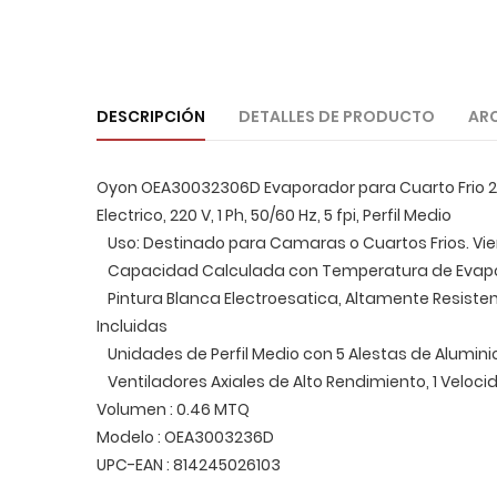
DESCRIPCIÓN
DETALLES DE PRODUCTO
AR
Oyon OEA30032306D Evaporador para Cuarto Frio 218
Electrico, 220 V, 1 Ph, 50/60 Hz, 5 fpi, Perfil Medio
Uso: Destinado para Camaras o Cuartos Frios. Vi
Capacidad Calculada con Temperatura de Evaporac
Pintura Blanca Electroesatica, Altamente Resistent
Incluidas
Unidades de Perfil Medio con 5 Alestas de Aluminio
Ventiladores Axiales de Alto Rendimiento, 1 Velocid
Volumen : 0.46 MTQ
Modelo : OEA3003236D
UPC-EAN : 814245026103