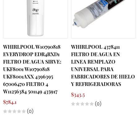
WHIRLPOOL W10790818
WHIRLPOOL 4378411
EVERYDROP EDR4RXD1
FILTRO DE AGUA EN
FILTRO DE AGUA SIRVE:
LINEA REMPLAZO
UKF8001 W10790818
UNIVERSAL PARA
UKF8001AXX 4396395
FABRICADORES DE HIELO
67006470 FILTRO 4
Y REFRIGERADORAS
W11256384 501149 435917
$343.5
$784.1
(0)
(0)