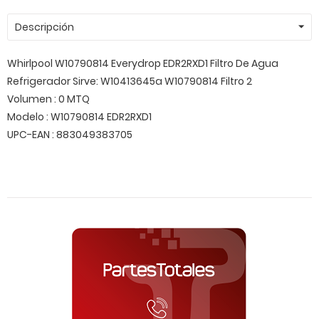
Descripción
Whirlpool W10790814 Everydrop EDR2RXD1 Filtro De Agua
Refrigerador Sirve: W10413645a W10790814 Filtro 2
Volumen : 0 MTQ
Modelo : W10790814 EDR2RXD1
UPC-EAN : 883049383705