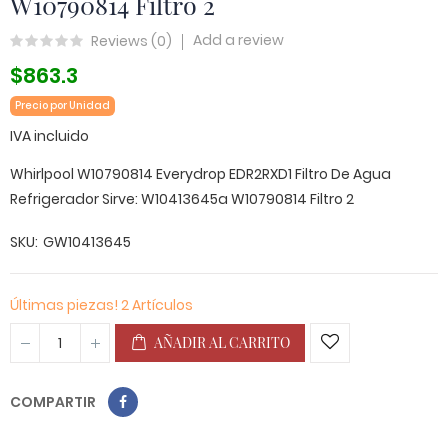
W10790814 Filtro 2
Add a review
Reviews (
0
)
$863.3
Precio por Unidad
IVA incluido
Whirlpool W10790814 Everydrop EDR2RXD1 Filtro De Agua
Refrigerador Sirve: W10413645a W10790814 Filtro 2
SKU
GW10413645
Últimas piezas!
2 Artículos
AÑADIR AL CARRITO
COMPARTIR