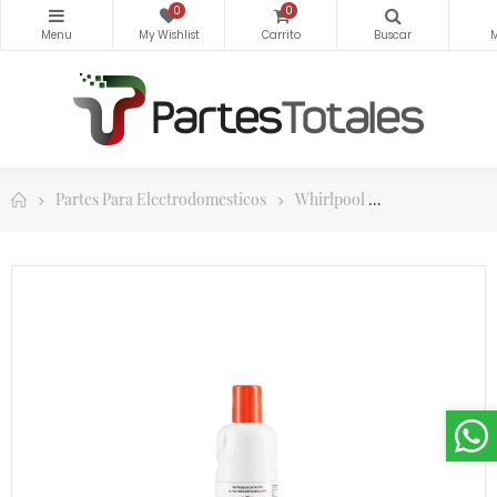
0
0
Partes Para Electrodomesticos
Whirlpool
Filtros de Agu