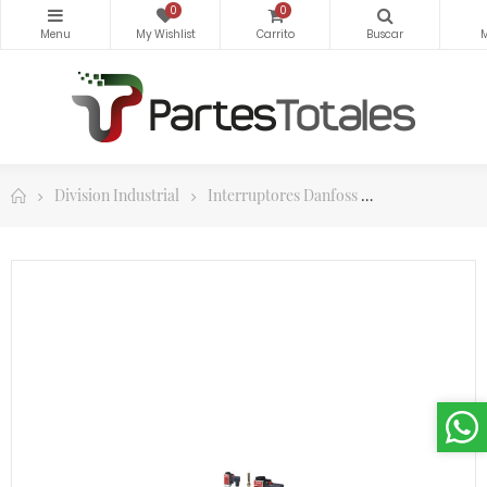
0
0
Division Industrial
Interruptores Danfoss
Interruptor d