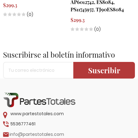
AP6012742, ES8084,
$299.3
PS11745957, TJ90ES8084
(0)
$299.3
(0)
Suscribirse al boletín informativo
Suscribir
www.partestotales.com
5536777461
info@partestotales.com