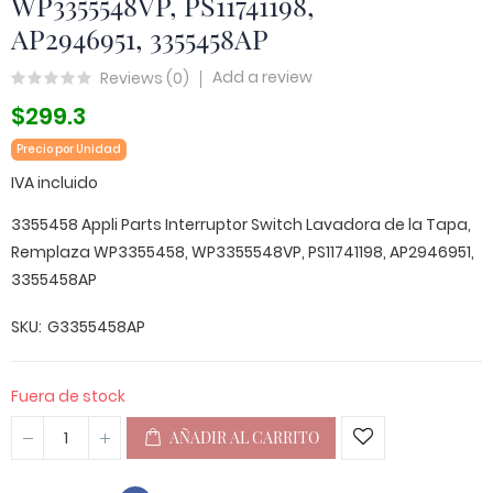
WP3355548VP, PS11741198,
AP2946951, 3355458AP
Add a review
Reviews (
0
)
$299.3
Precio por Unidad
IVA incluido
3355458 Appli Parts Interruptor Switch Lavadora de la Tapa,
Remplaza WP3355458, WP3355548VP, PS11741198, AP2946951,
3355458AP
SKU
G3355458AP
Fuera de stock
AÑADIR AL CARRITO