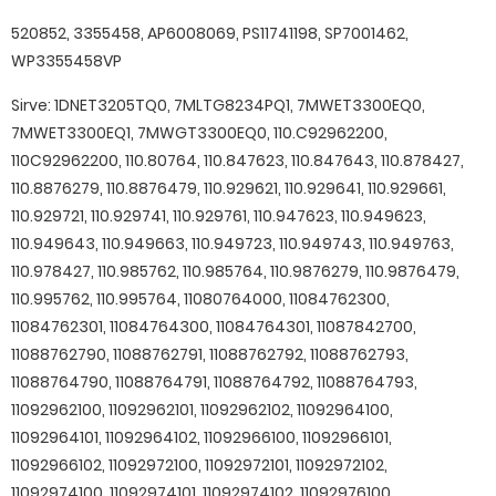
520852, 3355458, AP6008069, PS11741198, SP7001462,
WP3355458VP
Sirve: 1DNET3205TQ0, 7MLTG8234PQ1, 7MWET3300EQ0,
7MWET3300EQ1, 7MWGT3300EQ0, 110.C92962200,
110C92962200, 110.80764, 110.847623, 110.847643, 110.878427,
110.8876279, 110.8876479, 110.929621, 110.929641, 110.929661,
110.929721, 110.929741, 110.929761, 110.947623, 110.949623,
110.949643, 110.949663, 110.949723, 110.949743, 110.949763,
110.978427, 110.985762, 110.985764, 110.9876279, 110.9876479,
110.995762, 110.995764, 11080764000, 11084762300,
11084762301, 11084764300, 11084764301, 11087842700,
11088762790, 11088762791, 11088762792, 11088762793,
11088764790, 11088764791, 11088764792, 11088764793,
11092962100, 11092962101, 11092962102, 11092964100,
11092964101, 11092964102, 11092966100, 11092966101,
11092966102, 11092972100, 11092972101, 11092972102,
11092974100, 11092974101, 11092974102, 11092976100,