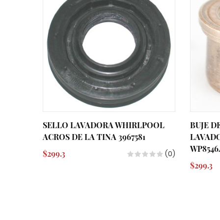
SELLO LAVADORA WHIRLPOOL
BUJE D
ACROS DE LA TINA 3967581
LAVAD
WP85464
$299.3
(0)
$299.3