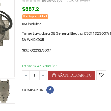
Add a review
Reviews (
0
)
$887.2
Precio por Unidad
IVA incluido
Timer Lavadora GE General Electric 175D1432G007/ 
12/ WH12X905
SKU
G2232.G007
En stock
45 Artículos
AÑADIR AL CARRITO
COMPARTIR