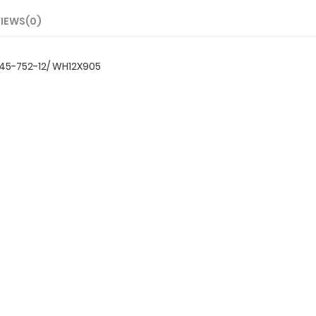
IEWS(0)
145-752-12/ WH12X905