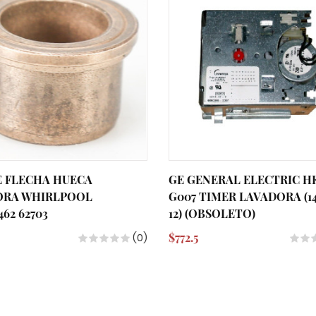
E FLECHA HUECA
GE GENERAL ELECTRIC H
ORA WHIRLPOOL
G007 TIMER LAVADORA (14
62 62703
12) (OBSOLETO)
$772.5
(0)