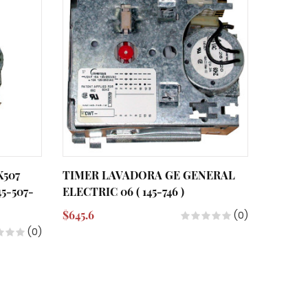
K507
TIMER LAVADORA GE GENERAL
TIMER
5-507-
ELECTRIC 06 ( 145-746 )
ELECTRI
WH12X
$645.6
(0)
$826.9
(0)