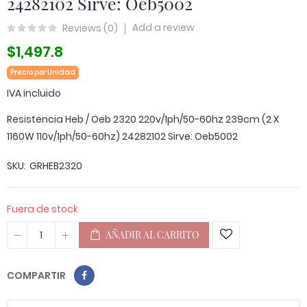
24282102 Sirve: Oeb5002
Add a review
Reviews (
0
)
$1,497.8
Precio por Unidad
IVA incluido
Resistencia Heb / Oeb 2320 220v/1ph/50-60hz 239cm (2 X
1160W 110v/1ph/50-60hz) 24282102 Sirve: Oeb5002
SKU
GRHEB2320
Fuera de stock
AÑADIR AL CARRITO
COMPARTIR