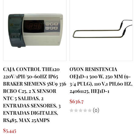
CAJA CONTROL THE120
OYON RESISTENCIA
220V/1PH/50-60HZ IP65
OEJ1D-1 500 W, 250 MM (9-
BRAKER SIEMENS 5SU9 356
3/4 PULG), 110 V,1 PH,60 HZ,
RCBO C25, 2 X SENSOR
24061125, HEJ1D-1
NTC 5 SALIDAS, 2
$636.7
ENTRADAS SENSORES, 3
(0)
ENTRADAS DIGITALES,
RS485, MAX 25AMPS
$5,445