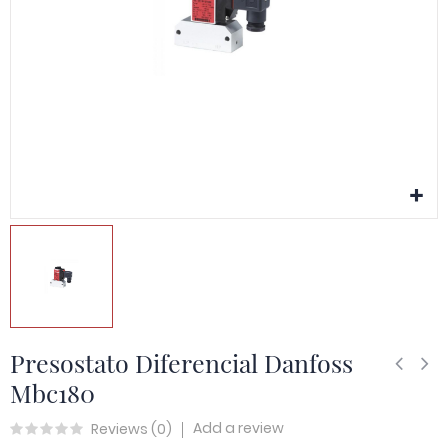
Presostato Diferencial Danfoss
Mbc180
Add a review
Reviews (
0
)