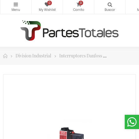
0
0
Division Industrial
Interruptores Danfoss
Presostatos Da