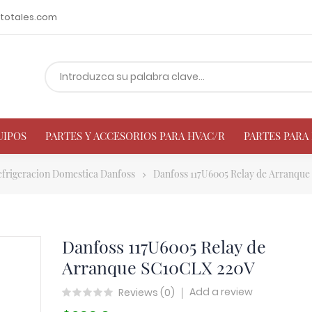
totales.com
UIPOS
PARTES Y ACCESORIOS PARA HVAC/R
PARTES PAR
efrigeracion Domestica Danfoss
Danfoss 117U6005 Relay de Arranqu
Danfoss 117U6005 Relay de
Arranque SC10CLX 220V
Add a review
Reviews (
0
)