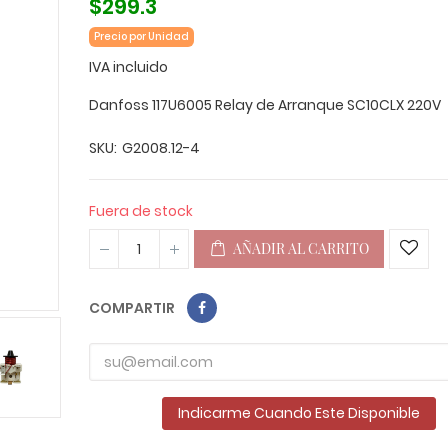
$299.3
Precio por Unidad
IVA incluido
Danfoss 117U6005 Relay de Arranque SC10CLX 220V
SKU
G2008.12-4
Fuera de stock
AÑADIR AL CARRITO
COMPARTIR
Indicarme Cuando Este Disponible