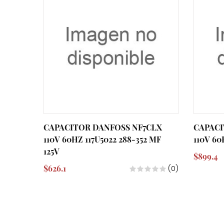
CAPACITOR DANFOSS NF7CLX
CAPACI
110V 60HZ 117U5022 288-352 MF
110V 60
125V
$899.4
$626.1
(0)