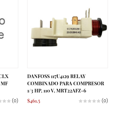
CLX
DANFOSS 117U4129 RELAY
DANFOS
8 MF
COMBINADO PARA COMPRESOR
ARRAN
1/3 HP, 110 V, MRT22AFZ-6
DE 1/2 
$461.5
$461.5
(0)
(0)