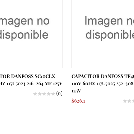
TOR DANFOSS SC10CLX
CAPACITOR DANFOSS TF4
HZ 117U5023 216-264 MF 125V
110V 60HZ 117U5025 252-30
125V
(0)
$626.1