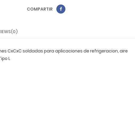
COMPARTIR
IEWS(0)
nes CxCxC soldadas para aplicaciones de refrigeracion, aire
ipo L