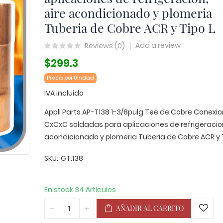
aire acondicionado y plomeria
Tuberia de Cobre ACR y Tipo L
Add a review
Reviews (
0
)
$299.3
Precio por Unidad
IVA incluido
Appli Parts AP-T138 1-3/8pulg Tee de Cobre Conexi
CxCxC soldadas para aplicaciones de refrigeracion
acondicionado y plomeria Tuberia de Cobre ACR y T
SKU
GT.138
En stock
34 Artículos
AÑADIR AL CARRITO