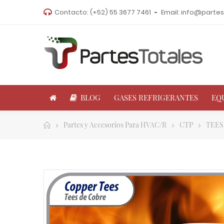
Contacto:
(+52) 55 3677 7461
Email:
info@partes
BLOG
GASES REFRIGERANTES
EQ
Partes y Accesorios Para HVAC/R
CTP
TEES