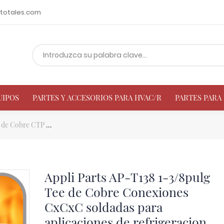
totales.com
UIPOS
PARTES Y ACCESORIOS PARA HVAC/R
PARTES PAR
 de Cobre CTP
Appli Parts AP-T138 1-3/8pulg Tee de Cobre Conexion
Appli Parts AP-T138 1-3/8pulg
Tee de Cobre Conexiones
CxCxC soldadas para
aplicaciones de refrigeracion,