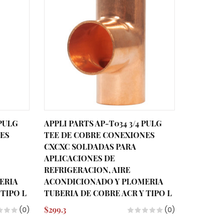
 PULG
APPLI PARTS AP-T034 3/4 PULG
APPLI 
ES
TEE DE COBRE CONEXIONES
TEE D
CXCXC SOLDADAS PARA
CXCXC
APLICACIONES DE
APLIC
REFRIGERACION, AIRE
REFRIG
ERIA
ACONDICIONADO Y PLOMERIA
ACOND
 TIPO L
TUBERIA DE COBRE ACR Y TIPO L
TUBERI
$299.3
$299.3
(0)
(0)