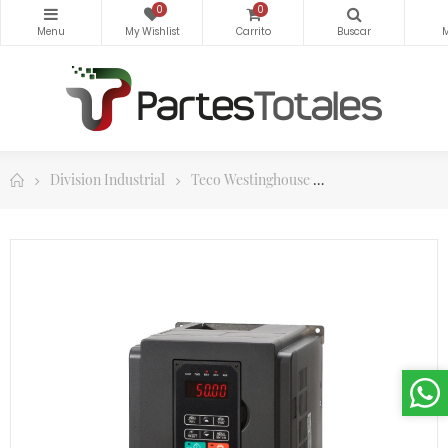
0
0
Division Industrial
Teco Westinghouse
Variadores de Fr