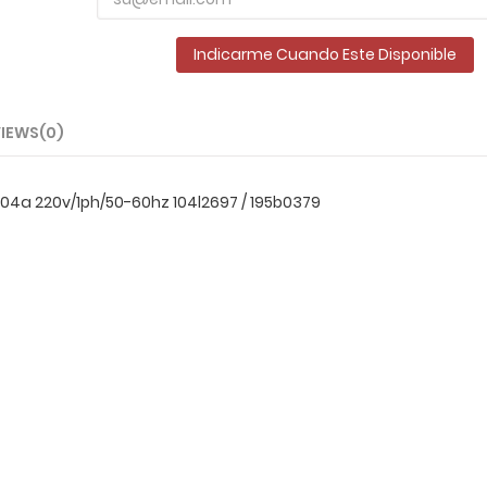
Indicarme Cuando Este Disponible
IEWS(0)
04a 220v/1ph/50-60hz 104l2697 / 195b0379