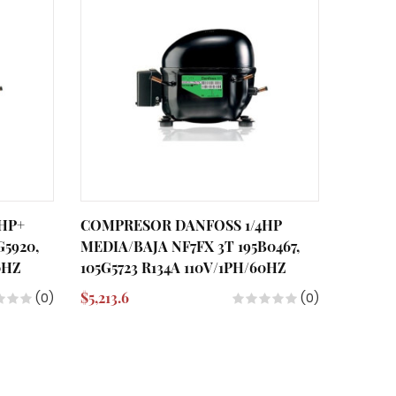
HP+
COMPRESOR DANFOSS 1/4HP
COMPR
G5920,
MEDIA/BAJA NF7FX 3T 195B0467,
MBP NF
0HZ
105G5723 R134A 110V/1PH/60HZ
110V/1
$5,213.6
$12,070
(0)
(0)