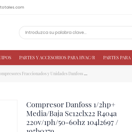
totales.com
UIPOS
PARTES Y ACCESORIOS PARA HVAC/R
PARTES PAR
ompresores Fraccionados y Unidades Danfoss
Compresor Danfoss 1/2
Compresor Danfoss 1/2hp+
Media/Baja Sc12clx22 R404a
220v/1ph/50-60hz 104l2697 /
195b0379