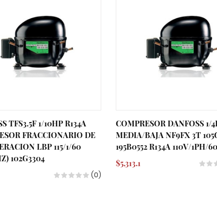
 TFS3.5F 1/10HP R134A
COMPRESOR DANFOSS 1/4
ESOR FRACCIONARIO DE
MEDIA/BAJA NF9FX 3T 105
ERACION LBP 115/1/60
195B0552 R134A 110V/1PH/6
Z) 102G3304
$5,313.1
(0)