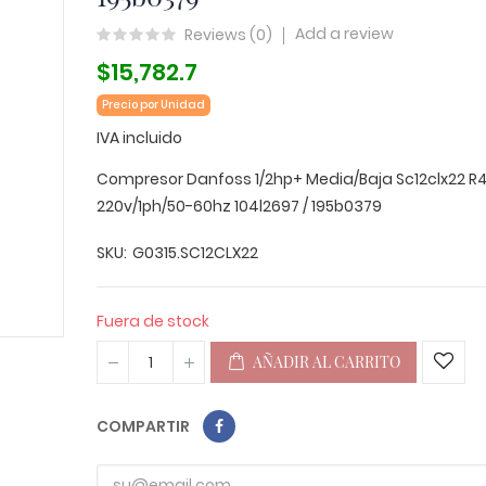
Add a review
Reviews (
0
)
$15,782.7
Precio por Unidad
IVA incluido
Compresor Danfoss 1/2hp+ Media/Baja Sc12clx22 
220v/1ph/50-60hz 104l2697 / 195b0379
SKU
G0315.SC12CLX22
Fuera de stock
AÑADIR AL CARRITO
COMPARTIR