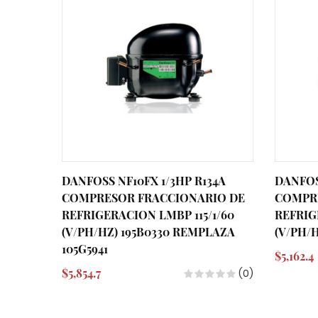
DANFOSS NF10FX 1/3HP R134A
DANFOSS
COMPRESOR FRACCIONARIO DE
COMPR
REFRIGERACION LMBP 115/1/60
REFRIG
(V/PH/HZ) 195B0330 REMPLAZA
(V/PH/H
105G5941
$5,162.4
$5,854.7
(0)