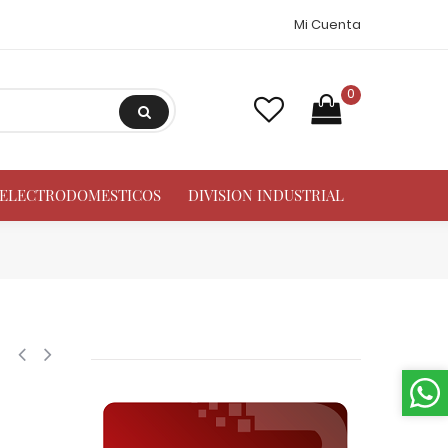
Mi Cuenta
0
A ELECTRODOMESTICOS
DIVISION INDUSTRIAL
hp+ Media/Baja Sc12clx22 R404a 220v/1ph/50-60hz 104l2697 / 195b0379