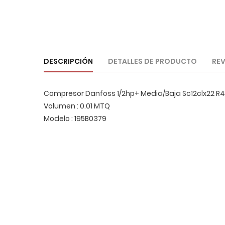
DESCRIPCIÓN
DETALLES DE PRODUCTO
REV
Compresor Danfoss 1/2hp+ Media/Baja Sc12clx22 R4
Volumen : 0.01 MTQ
Modelo : 195B0379