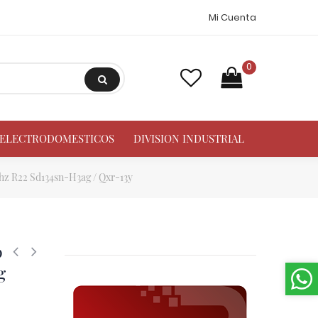
Mi Cuenta
0
A ELECTRODOMESTICOS
DIVISION INDUSTRIAL
hz R22 Sd134sn-H3ag / Qxr-13y
0
g