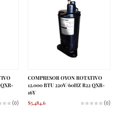
TIVO
COMPRESOR OYON ROTATIVO
2 QXR-
12.000 BTU 220V/60HZ R22 QXR-
16Y
$5,484.6
(0)
(0)