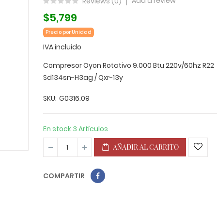
Add a review
Reviews (
0
)
$5,799
Precio por Unidad
IVA incluido
Compresor Oyon Rotativo 9.000 Btu 220v/60hz R22
Sd134sn-H3ag / Qxr-13y
SKU
G0316.09
En stock
3 Artículos
AÑADIR AL CARRITO
COMPARTIR