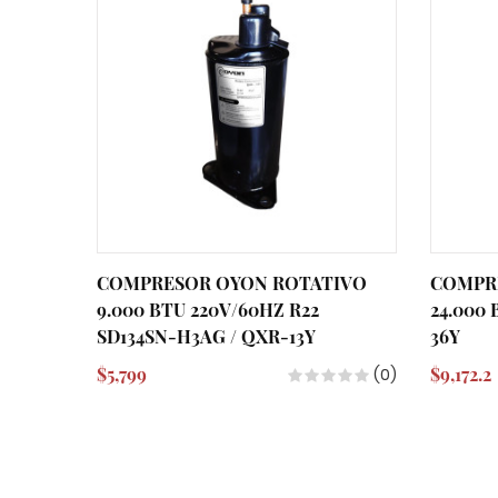
COMPRESOR OYON ROTATIVO
COMPR
9.000 BTU 220V/60HZ R22
24.000
SD134SN-H3AG / QXR-13Y
36Y
$5,799
$9,172.2
(0)