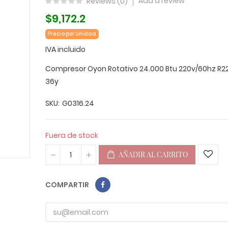
Add a review
Reviews (
0
)
$9,172.2
Precio por Unidad
IVA incluido
Compresor Oyon Rotativo 24.000 Btu 220v/60hz R22
36y
SKU
G0316.24
Fuera de stock
AÑADIR AL CARRITO
COMPARTIR