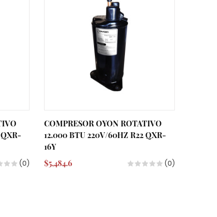
TIVO
COMPRESOR OYON ROTATIVO
2 QXR-
12.000 BTU 220V/60HZ R22 QXR-
16Y
$5,484.6
(0)
(0)