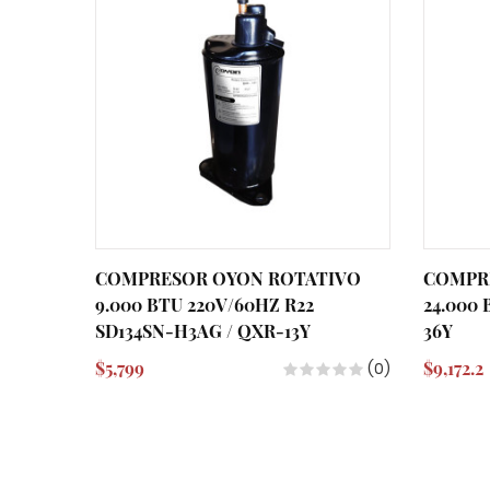
COMPRESOR OYON ROTATIVO
COMPR
9.000 BTU 220V/60HZ R22
24.000
SD134SN-H3AG / QXR-13Y
36Y
$5,799
$9,172.2
(0)