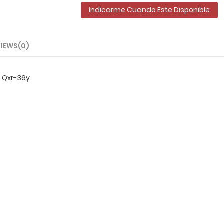
Indicarme Cuando Este Disponible
IEWS(0)
 Qxr-36y