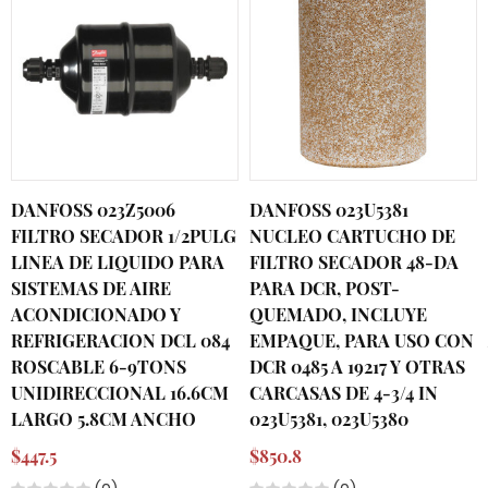
DANFOSS 023Z5006
DANFOSS 023U5381
FILTRO SECADOR 1/2PULG
NUCLEO CARTUCHO DE
LINEA DE LIQUIDO PARA
FILTRO SECADOR 48-DA
SISTEMAS DE AIRE
PARA DCR, POST-
ACONDICIONADO Y
QUEMADO, INCLUYE
REFRIGERACION DCL 084
EMPAQUE, PARA USO CON
ROSCABLE 6-9TONS
DCR 0485 A 19217 Y OTRAS
UNIDIRECCIONAL 16.6CM
CARCASAS DE 4-3/4 IN
LARGO 5.8CM ANCHO
023U5381, 023U5380
$447.5
$850.8