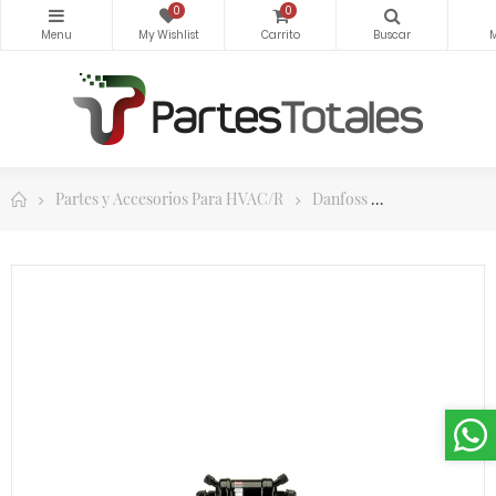
0
0
Partes y Accesorios Para HVAC/R
Danfoss
Danfoss Filtr