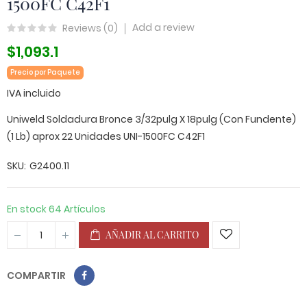
1500FC C42F1
Add a review
Reviews (
0
)
$1,093.1
Precio por Paquete
IVA incluido
Uniweld Soldadura Bronce 3/32pulg X 18pulg (Con Fundente)
(1 Lb) aprox 22 Unidades UNI-1500FC C42F1
SKU
G2400.11
En stock
64 Artículos
AÑADIR AL CARRITO
COMPARTIR