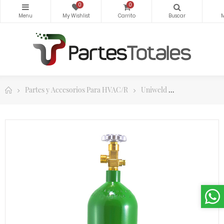
0
0
Partes y Accesorios Para HVAC/R
Uniweld
Equipos y Acc