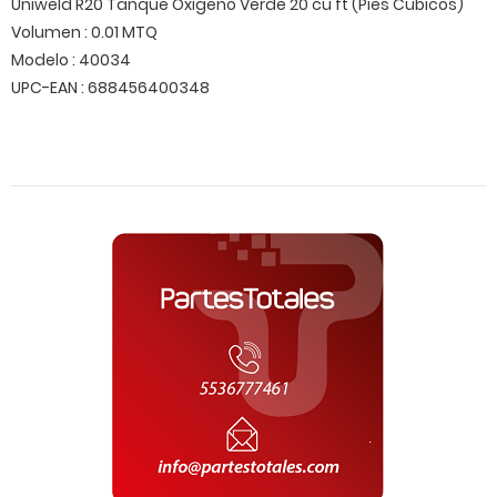
Uniweld R20 Tanque Oxigeno Verde 20 cu ft (Pies Cubicos)
Volumen : 0.01 MTQ
Modelo : 40034
UPC-EAN : 688456400348